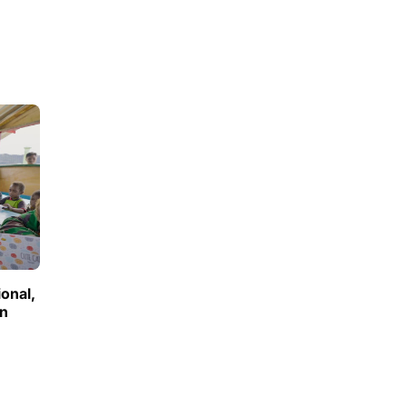
ional,
an