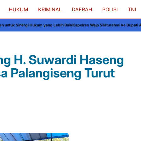
HUKUM
KRIMINAL
DAERAH
POLISI
TNI
m yang Lebih Baik
Kapolres Wajo Silaturahmi ke Bupati Andi Rosman, Sinerg
ng H. Suwardi Haseng
sa Palangiseng Turut