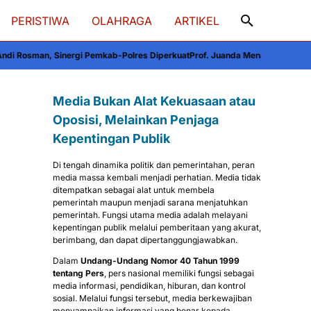
PERISTIWA
OLAHRAGA
ARTIKEL
i Pemkab-Polres Diperkuat
Prof. Juanda Menanggapi Isu Penggantian Kapolri
Media Bukan Alat Kekuasaan atau
Oposisi, Melainkan Penjaga
Kepentingan Publik
Di tengah dinamika politik dan pemerintahan, peran
media massa kembali menjadi perhatian. Media tidak
ditempatkan sebagai alat untuk membela
pemerintah maupun menjadi sarana menjatuhkan
pemerintah. Fungsi utama media adalah melayani
kepentingan publik melalui pemberitaan yang akurat,
berimbang, dan dapat dipertanggungjawabkan.
Dalam
Undang-Undang Nomor 40 Tahun 1999
tentang Pers
, pers nasional memiliki fungsi sebagai
media informasi, pendidikan, hiburan, dan kontrol
sosial. Melalui fungsi tersebut, media berkewajiban
menyampaikan informasi yang benar kepada