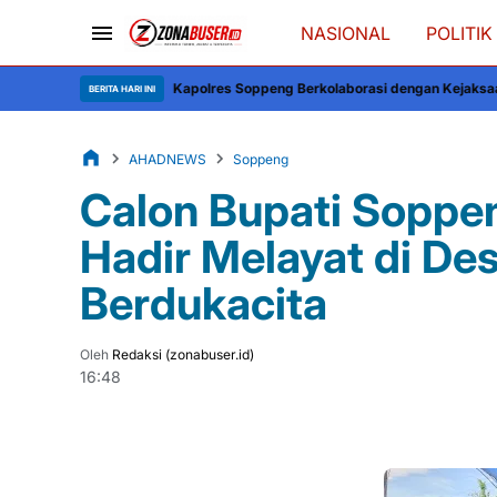
NASIONAL
POLITIK
Kapolres Soppeng Berkolaborasi dengan Kejaksaan untuk Sinergi Huku
BERITA HARI INI
AHADNEWS
Soppeng
Calon Bupati Soppe
Hadir Melayat di De
Berdukacita
Oleh
Redaksi (zonabuser.id)
16:48