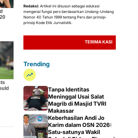
Redaksi:
Artikel ini disusun sebagai edukasi
mengenai fungsi pers berdasarkan Undang-Undang
Nomor 40 Tahun 1999 tentang Pers dan prinsip-
prinsip Kode Etik Jurnalistik.
TERIMA KASIH TELAH MEMBACA BER
Trending
Tanpa Identitas
Meninggal Usai Salat
Magrib di Masjid TVRI
Makassar
Keberhasilan Andi Jo
Karim dalam OSN 2026:
Satu-satunya Wakil