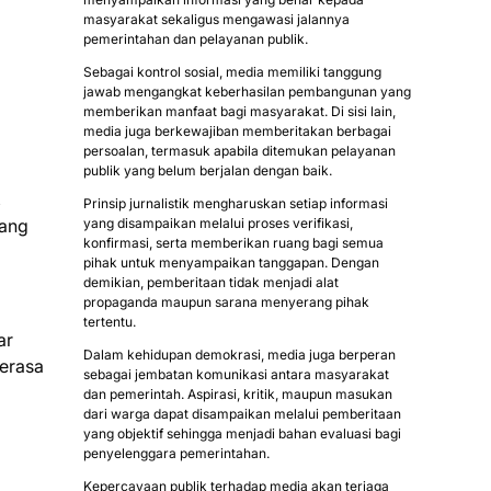
masyarakat sekaligus mengawasi jalannya
pemerintahan dan pelayanan publik.
Sebagai kontrol sosial, media memiliki tanggung
jawab mengangkat keberhasilan pembangunan yang
memberikan manfaat bagi masyarakat. Di sisi lain,
media juga berkewajiban memberitakan berbagai
persoalan, termasuk apabila ditemukan pelayanan
publik yang belum berjalan dengan baik.
,
Prinsip jurnalistik mengharuskan setiap informasi
yang
yang disampaikan melalui proses verifikasi,
konfirmasi, serta memberikan ruang bagi semua
pihak untuk menyampaikan tanggapan. Dengan
demikian, pemberitaan tidak menjadi alat
propaganda maupun sarana menyerang pihak
tertentu.
ar
Dalam kehidupan demokrasi, media juga berperan
merasa
sebagai jembatan komunikasi antara masyarakat
dan pemerintah. Aspirasi, kritik, maupun masukan
dari warga dapat disampaikan melalui pemberitaan
yang objektif sehingga menjadi bahan evaluasi bagi
penyelenggara pemerintahan.
Kepercayaan publik terhadap media akan terjaga