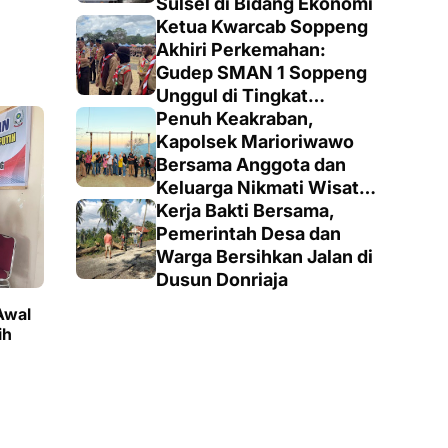
Sulsel di Bidang Ekonomi
Ketua Kwarcab Soppeng
Akhiri Perkemahan:
Gudep SMAN 1 Soppeng
Unggul di Tingkat
Penegak
Penuh Keakraban,
Kapolsek Marioriwawo
Bersama Anggota dan
Keluarga Nikmati Wisata
Alam
Kerja Bakti Bersama,
Pemerintah Desa dan
Warga Bersihkan Jalan di
Dusun Donriaja
Awal
ih