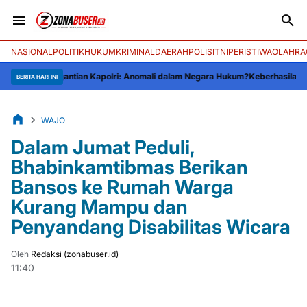
NASIONAL
POLITIK
HUKUM
KRIMINAL
DAERAH
POLISI
TNI
PERISTIWA
OLAHRA
Penggantian Kapolri: Anomali dalam Negara Hukum?
Keberhasilan Andi Jo Ka
BERITA HARI INI
WAJO
Dalam Jumat Peduli,
Bhabinkamtibmas Berikan
Bansos ke Rumah Warga
Kurang Mampu dan
Penyandang Disabilitas Wicara
Oleh
Redaksi (zonabuser.id)
11:40