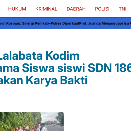
HUKUM
KRIMINAL
DAERAH
POLISI
TNI
i Pemkab-Polres Diperkuat
Prof. Juanda Menanggapi Isu Penggantian Kapolri
/Lalabata Kodim
ma Siswa siswi SDN 18
akan Karya Bakti