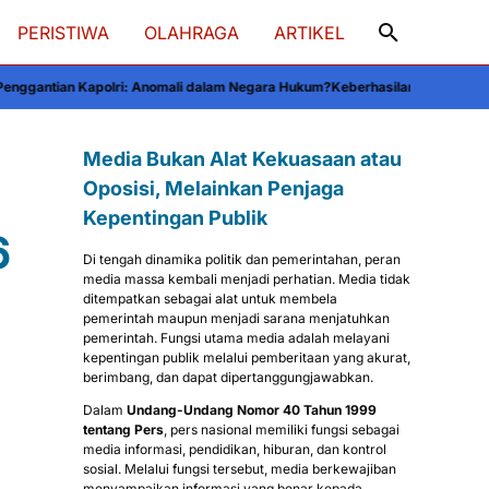
PERISTIWA
OLAHRAGA
ARTIKEL
: Anomali dalam Negara Hukum?
Keberhasilan Andi Jo Karim dalam OSN 2026:
Media Bukan Alat Kekuasaan atau
Oposisi, Melainkan Penjaga
Kepentingan Publik
6
Di tengah dinamika politik dan pemerintahan, peran
media massa kembali menjadi perhatian. Media tidak
ditempatkan sebagai alat untuk membela
pemerintah maupun menjadi sarana menjatuhkan
pemerintah. Fungsi utama media adalah melayani
kepentingan publik melalui pemberitaan yang akurat,
berimbang, dan dapat dipertanggungjawabkan.
Dalam
Undang-Undang Nomor 40 Tahun 1999
tentang Pers
, pers nasional memiliki fungsi sebagai
media informasi, pendidikan, hiburan, dan kontrol
sosial. Melalui fungsi tersebut, media berkewajiban
menyampaikan informasi yang benar kepada