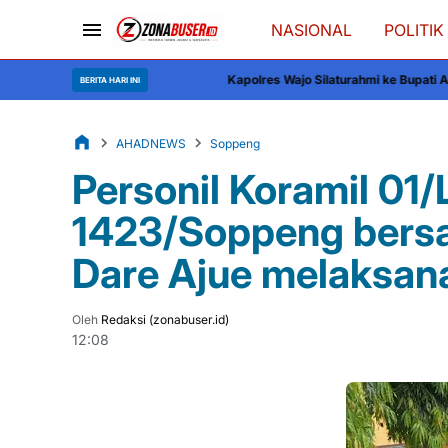
NASIONAL
POLITIK
Kapolres Wajo Silaturahmi ke Bupati Andi Rosman, Sinerg
BERITA HARI INI
AHADNEWS
Soppeng
Personil Koramil 01
1423/Soppeng bersa
Dare Ajue melaksan
Oleh
Redaksi (zonabuser.id)
12:08