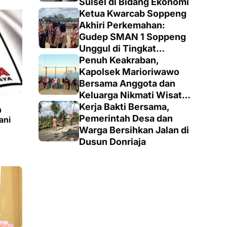
Sulsel di Bidang Ekonomi
Ketua Kwarcab Soppeng
Akhiri Perkemahan:
Gudep SMAN 1 Soppeng
Unggul di Tingkat
Penegak
Penuh Keakraban,
Kapolsek Marioriwawo
Bersama Anggota dan
Keluarga Nikmati Wisata
Alam
Kerja Bakti Bersama,
n
Pemerintah Desa dan
ani
Warga Bersihkan Jalan di
Dusun Donriaja