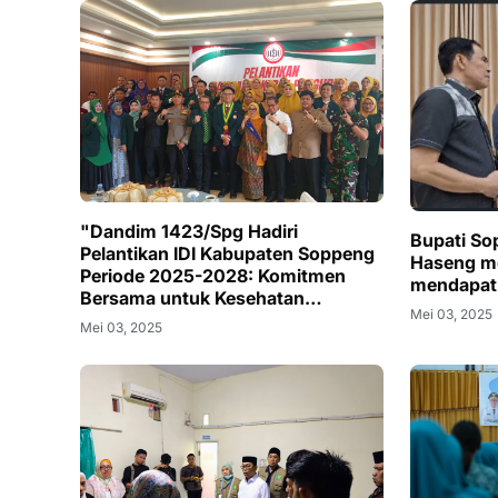
"Dandim 1423/Spg Hadiri
Bupati So
Pelantikan IDI Kabupaten Soppeng
Haseng me
Periode 2025-2028: Komitmen
mendapatk
Bersama untuk Kesehatan
Mei 03, 2025
Masyarakat"
Mei 03, 2025