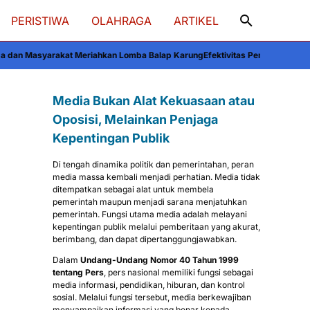
PERISTIWA
OLAHRAGA
ARTIKEL
kan Lomba Balap Karung
Efektivitas Pengawasan Polsek Majauleng pada Distr
Media Bukan Alat Kekuasaan atau
Oposisi, Melainkan Penjaga
Kepentingan Publik
Di tengah dinamika politik dan pemerintahan, peran
media massa kembali menjadi perhatian. Media tidak
ditempatkan sebagai alat untuk membela
pemerintah maupun menjadi sarana menjatuhkan
pemerintah. Fungsi utama media adalah melayani
kepentingan publik melalui pemberitaan yang akurat,
berimbang, dan dapat dipertanggungjawabkan.
Dalam
Undang-Undang Nomor 40 Tahun 1999
tentang Pers
, pers nasional memiliki fungsi sebagai
media informasi, pendidikan, hiburan, dan kontrol
sosial. Melalui fungsi tersebut, media berkewajiban
menyampaikan informasi yang benar kepada