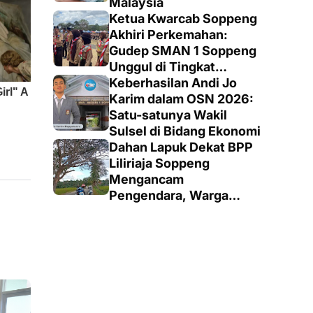
Malaysia
Ketua Kwarcab Soppeng
Akhiri Perkemahan:
Gudep SMAN 1 Soppeng
Unggul di Tingkat
Penegak
Keberhasilan Andi Jo
Karim dalam OSN 2026:
Satu-satunya Wakil
Sulsel di Bidang Ekonomi
Dahan Lapuk Dekat BPP
Liliriaja Soppeng
Mengancam
Pengendara, Warga
Minta Pemangkasan
Cepat