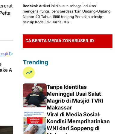
ererat
Redaksi:
Artikel ini disusun sebagai edukasi
mengenai fungsi pers berdasarkan Undang-Undang
Petta
Nomor 40 Tahun 1999 tentang Pers dan prinsip-
prinsip Kode Etik Jurnalistik.
A BERITA MEDIA ZONABUSER.ID
Trending
Tanpa Identitas
Meninggal Usai Salat
Magrib di Masjid TVRI
Makassar
Viral di Media Sosial:
Kondisi Memprihatinkan
WNI dari Soppeng di