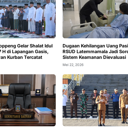
ppeng Gelar Shalat Idul
Dugaan Kehilangan Uang Pasi
 H di Lapangan Gasis,
RSUD Latemmamala Jadi Soro
an Kurban Tercatat
Sistem Keamanan Dievaluasi
Mei 22, 2026