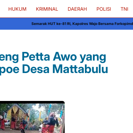
HUKUM
KRIMINAL
DAERAH
POLISI
TNI
 HUT ke-81 RI, Kapolres Wajo Bersama Forkopimda dan Masyarakat Meriah
geng Petta Awo yang
ppoe Desa Mattabulu