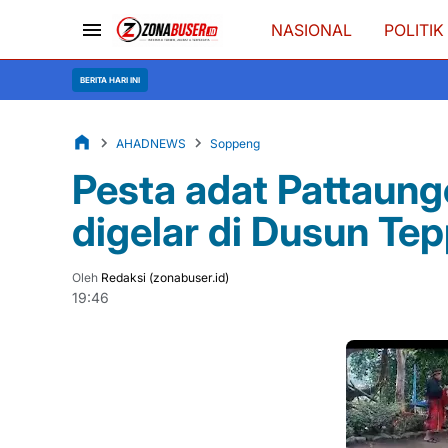
NASIONAL
POLITIK
Semarak
BERITA HARI INI
AHADNEWS
Soppeng
Pesta adat Pattaun
digelar di Dusun Te
Oleh
Redaksi (zonabuser.id)
19:46