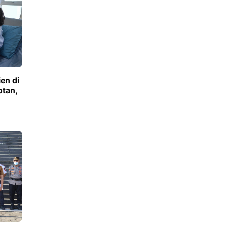
en di
tan,