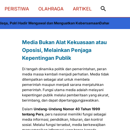
PERISTIWA
OLAHRAGA
ARTIKEL
gawal dan Menguatkan Kebersamaan
Dahan Lapuk Dekat BPP Liliriaja Soppe
Media Bukan Alat Kekuasaan atau
Oposisi, Melainkan Penjaga
Kepentingan Publik
Di tengah dinamika politik dan pemerintahan, peran
media massa kembali menjadi perhatian. Media tidak
ditempatkan sebagai alat untuk membela
pemerintah maupun menjadi sarana menjatuhkan
pemerintah. Fungsi utama media adalah melayani
kepentingan publik melalui pemberitaan yang akurat,
berimbang, dan dapat dipertanggungjawabkan.
Dalam
Undang-Undang Nomor 40 Tahun 1999
tentang Pers
, pers nasional memiliki fungsi sebagai
media informasi, pendidikan, hiburan, dan kontrol
sosial. Melalui fungsi tersebut, media berkewajiban
menyampaikan informasi yang benar kepada