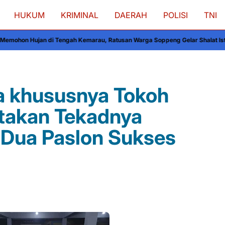
HUKUM
KRIMINAL
DAERAH
POLISI
TNI
h Kemarau, Ratusan Warga Soppeng Gelar Shalat Istisqa, Polri Hadir Men
a khususnya Tokoh
takan Tekadnya
Dua Paslon Sukses