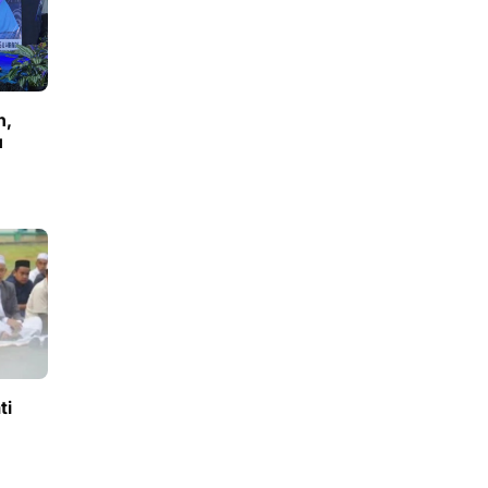
n,
u
ti