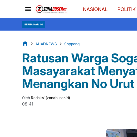
NASIONAL
POLITIK
Memohon Hujan di Tenga
BERITA HARI INI
AHADNEWS
Soppeng
Ratusan Warga Sog
Masayarakat Menya
Menangkan No Urut 
Oleh
Redaksi (zonabuser.id)
08:41