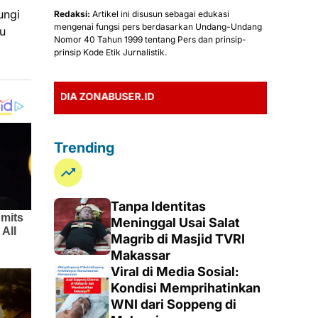
ungi
Redaksi:
Artikel ini disusun sebagai edukasi
mengenai fungsi pers berdasarkan Undang-Undang
u
Nomor 40 Tahun 1999 tentang Pers dan prinsip-
prinsip Kode Etik Jurnalistik.
DIA ZONABUSER.ID
Trending
Tanpa Identitas
Meninggal Usai Salat
Magrib di Masjid TVRI
Makassar
Viral di Media Sosial:
Kondisi Memprihatinkan
WNI dari Soppeng di