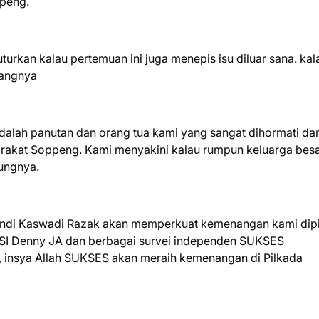
peng.
turkan kalau pertemuan ini juga menepis isu diluar sana. kal
erangnya
TERIMA KASIH TELAH MEMBACA BERITA MEDIA Z
adalah panutan dan orang tua kami yang sangat dihormati da
arakat Soppeng. Kami menyakini kalau rumpun keluarga bes
ungnya.
 Andi Kaswadi Razak akan memperkuat kemenangan kami dip
 LSI Denny JA dan berbagai survei independen SUKSES
insya Allah SUKSES akan meraih kemenangan di Pilkada