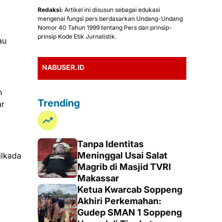
Redaksi:
Artikel ini disusun sebagai edukasi
mengenai fungsi pers berdasarkan Undang-Undang
Nomor 40 Tahun 1999 tentang Pers dan prinsip-
prinsip Kode Etik Jurnalistik.
au
ONABUSER.ID
n
Trending
ar
Tanpa Identitas
Meninggal Usai Salat
ilkada
Magrib di Masjid TVRI
Makassar
Ketua Kwarcab Soppeng
Akhiri Perkemahan:
Gudep SMAN 1 Soppeng