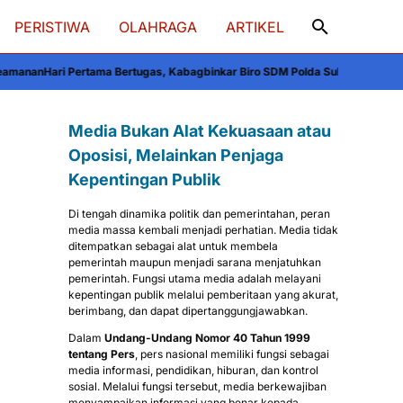
PERISTIWA
OLAHRAGA
ARTIKEL
a Bertugas, Kabagbinkar Biro SDM Polda Sulsel Ajak Personel Jaga dan Per
Media Bukan Alat Kekuasaan atau
Oposisi, Melainkan Penjaga
Kepentingan Publik
Di tengah dinamika politik dan pemerintahan, peran
media massa kembali menjadi perhatian. Media tidak
ditempatkan sebagai alat untuk membela
pemerintah maupun menjadi sarana menjatuhkan
pemerintah. Fungsi utama media adalah melayani
kepentingan publik melalui pemberitaan yang akurat,
berimbang, dan dapat dipertanggungjawabkan.
Dalam
Undang-Undang Nomor 40 Tahun 1999
tentang Pers
, pers nasional memiliki fungsi sebagai
media informasi, pendidikan, hiburan, dan kontrol
sosial. Melalui fungsi tersebut, media berkewajiban
menyampaikan informasi yang benar kepada