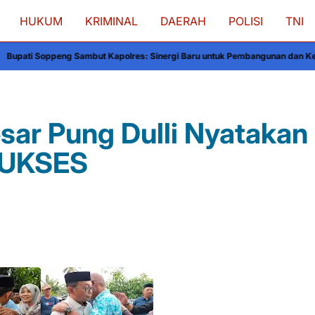
HUKUM
KRIMINAL
DAERAH
POLISI
TNI
mbut Kapolres: Sinergi Baru untuk Pembangunan dan Keamanan
Hari Pertam
sar Pung Dulli Nyatakan
SUKSES