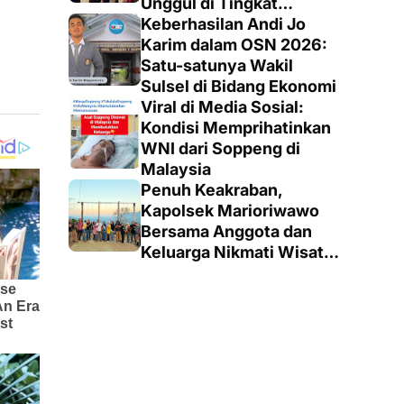
Unggul di Tingkat
Penegak
Keberhasilan Andi Jo
Karim dalam OSN 2026:
Satu-satunya Wakil
Sulsel di Bidang Ekonomi
Viral di Media Sosial:
Kondisi Memprihatinkan
WNI dari Soppeng di
Malaysia
Penuh Keakraban,
Kapolsek Marioriwawo
Bersama Anggota dan
Keluarga Nikmati Wisata
Alam