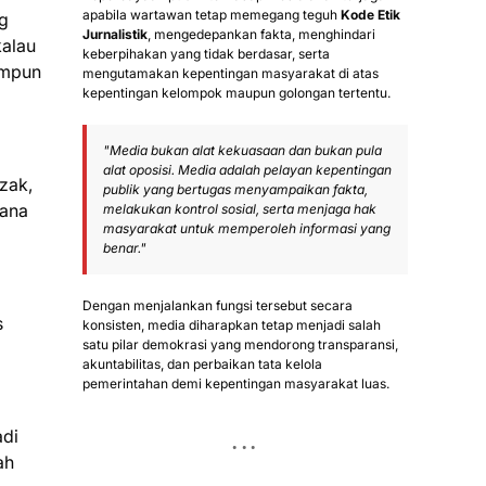
apabila wartawan tetap memegang teguh
Kode Etik
ng
Jurnalistik
, mengedepankan fakta, menghindari
kalau
keberpihakan yang tidak berdasar, serta
umpun
mengutamakan kepentingan masyarakat di atas
kepentingan kelompok maupun golongan tertentu.
"Media bukan alat kekuasaan dan bukan pula
alat oposisi. Media adalah pelayan kepentingan
zak,
publik yang bertugas menyampaikan fakta,
mana
melakukan kontrol sosial, serta menjaga hak
masyarakat untuk memperoleh informasi yang
benar."
Dengan menjalankan fungsi tersebut secara
s
konsisten, media diharapkan tetap menjadi salah
satu pilar demokrasi yang mendorong transparansi,
akuntabilitas, dan perbaikan tata kelola
pemerintahan demi kepentingan masyarakat luas.
adi
ah