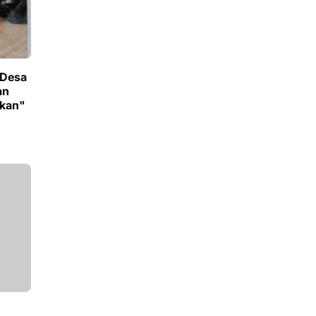
 Desa
an
ikan"