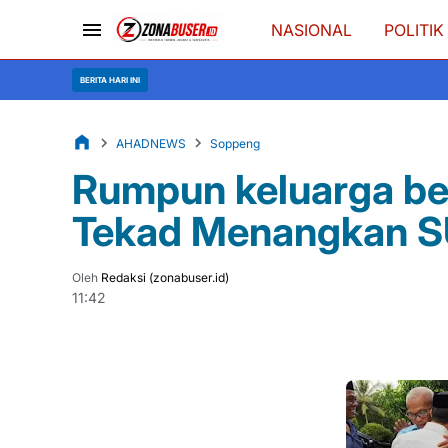
NASIONAL
POLITIK
Bupati Soppeng Sa
BERITA HARI INI
AHADNEWS
Soppeng
Rumpun keluarga be
Tekad Menangkan 
Oleh
Redaksi (zonabuser.id)
11:42