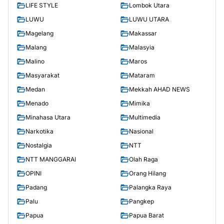
LIFE STYLE
Lombok Utara
LUWU
LUWU UTARA
Magelang
Makassar
Malang
Malasyia
Malino
Maros
Masyarakat
Mataram
Medan
Mekkah AHAD NEWS
Menado
Mimika
Minahasa Utara
Multimedia
Narkotika
Nasional
Nostalgia
NTT
NTT MANGGARAI
Olah Raga
OPINI
Orang Hilang
Padang
Palangka Raya
Palu
Pangkep
Papua
Papua Barat