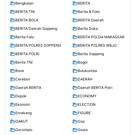
Bengkalan
BERITA
BERITA TNI
Berita & Foto
BERITA BOLA
BERITA Daerah
BERITA Daerah Soppeng
Berita Duka
Berita Foto
BERITA POLDA MAKASSAR
BERITA POLRES SOPPENG
BERITA POLRES WAJO
BERITA POLRI
Berita Soppeng
Berita TNI
Bogor
Bone
Bulukumba
Cerebon
DAERAH
Daerah BERITA
Daerah BERITA Polri
Depok
ECONOMY
Ekonomi
ELECTION
Enrekang
FIGURE
GARUT
Goa
Gorontalo
Gowa