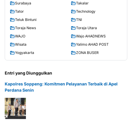
Surabaya
Takalar
Tator
Technology
Teluk Bintuni
TNI
Toraja News
Toraja Utara
WAJO
Wajo AHADNEWS
Wisata
Yalimo AHAD POST
Yogyakarta
ZONA BUSER
Entri yang Diunggulkan
Kapolres Soppeng: Komitmen Pelayanan Terbaik di Apel
Perdana Senin