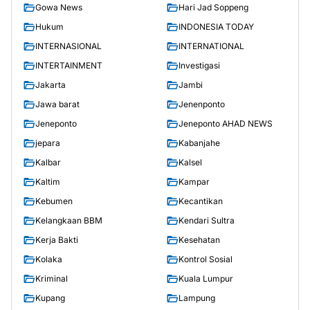
Gowa News
Hari Jad Soppeng
Hukum
INDONESIA TODAY
INTERNASIONAL
INTERNATIONAL
INTERTAINMENT
Investigasi
Jakarta
Jambi
Jawa barat
Jenenponto
Jeneponto
Jeneponto AHAD NEWS
jepara
Kabanjahe
Kalbar
Kalsel
Kaltim
Kampar
Kebumen
Kecantikan
Kelangkaan BBM
Kendari Sultra
Kerja Bakti
Kesehatan
Kolaka
Kontrol Sosial
Kriminal
Kuala Lumpur
Kupang
Lampung