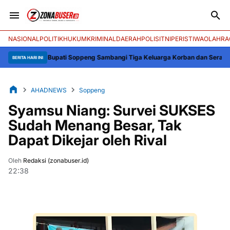
NASIONAL
POLITIK
HUKUM
KRIMINAL
DAERAH
POLISI
TNI
PERISTIWA
OLAHRA
n, Bupati Soppeng Sambangi Tiga Keluarga Korban dan Serahkan Bantuan
Bup
BERITA HARI INI
AHADNEWS
Soppeng
Syamsu Niang: Survei SUKSES
Sudah Menang Besar, Tak
Dapat Dikejar oleh Rival
Oleh
Redaksi (zonabuser.id)
22:38