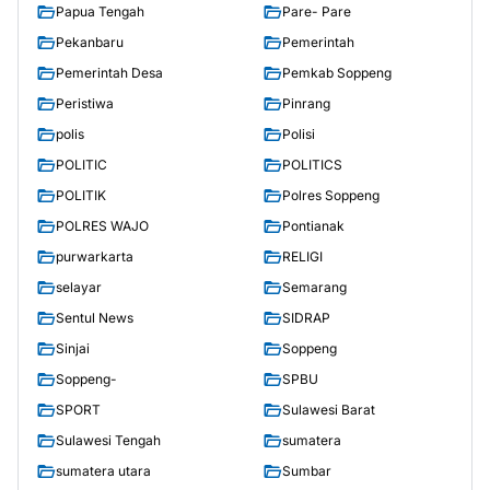
Papua Tengah
Pare- Pare
Pekanbaru
Pemerintah
Pemerintah Desa
Pemkab Soppeng
Peristiwa
Pinrang
polis
Polisi
POLITIC
POLITICS
POLITIK
Polres Soppeng
POLRES WAJO
Pontianak
purwarkarta
RELIGI
selayar
Semarang
Sentul News
SIDRAP
Sinjai
Soppeng
Soppeng-
SPBU
SPORT
Sulawesi Barat
Sulawesi Tengah
sumatera
sumatera utara
Sumbar