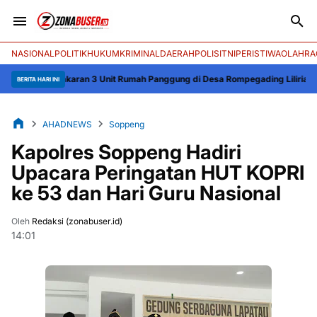
NASIONAL
POLITIK
HUKUM
KRIMINAL
DAERAH
POLISI
TNI
PERISTIWA
OLAHRA
Kebakaran 3 Unit Rumah Panggung di Desa Rompegading Liliriaja Soppeng, 
BERITA HARI INI
AHADNEWS
Soppeng
Kapolres Soppeng Hadiri
Upacara Peringatan HUT KOPRI
ke 53 dan Hari Guru Nasional
Oleh
Redaksi (zonabuser.id)
14:01