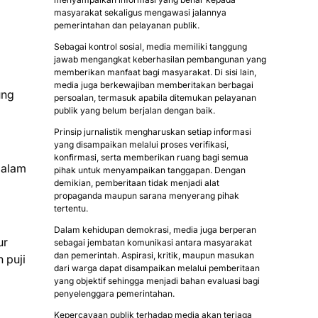
masyarakat sekaligus mengawasi jalannya
pemerintahan dan pelayanan publik.
Sebagai kontrol sosial, media memiliki tanggung
jawab mengangkat keberhasilan pembangunan yang
memberikan manfaat bagi masyarakat. Di sisi lain,
media juga berkewajiban memberitakan berbagai
ung
persoalan, termasuk apabila ditemukan pelayanan
publik yang belum berjalan dengan baik.
Prinsip jurnalistik mengharuskan setiap informasi
yang disampaikan melalui proses verifikasi,
konfirmasi, serta memberikan ruang bagi semua
dalam
pihak untuk menyampaikan tanggapan. Dengan
demikian, pemberitaan tidak menjadi alat
propaganda maupun sarana menyerang pihak
tertentu.
Dalam kehidupan demokrasi, media juga berperan
ur
sebagai jembatan komunikasi antara masyarakat
dan pemerintah. Aspirasi, kritik, maupun masukan
 puji
dari warga dapat disampaikan melalui pemberitaan
yang objektif sehingga menjadi bahan evaluasi bagi
penyelenggara pemerintahan.
Kepercayaan publik terhadap media akan terjaga