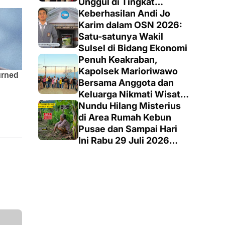
Unggul di Tingkat
Penegak
Keberhasilan Andi Jo
Karim dalam OSN 2026:
Satu-satunya Wakil
Sulsel di Bidang Ekonomi
Penuh Keakraban,
Kapolsek Marioriwawo
Bersama Anggota dan
Keluarga Nikmati Wisata
Alam
Nundu Hilang Misterius
di Area Rumah Kebun
Pusae dan Sampai Hari
Ini Rabu 29 Juli 2026
Belum ada Satupun Info
Kabarnya