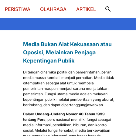
PERISTIWA
OLAHRAGA
ARTIKEL
Media Bukan Alat Kekuasaan atau
Oposisi, Melainkan Penjaga
Kepentingan Publik
Di tengah dinamika politik dan pemerintahan, peran
media massa kembali menjadi perhatian. Media tidak
ditempatkan sebagai alat untuk membela
pemerintah maupun menjadi sarana menjatuhkan
pemerintah. Fungsi utama media adalah melayani
kepentingan publik melalui pemberitaan yang akurat,
berimbang, dan dapat dipertanggungjawabkan.
Dalam
Undang-Undang Nomor 40 Tahun 1999
tentang Pers
, pers nasional memiliki fungsi sebagai
media informasi, pendidikan, hiburan, dan kontrol
sosial. Melalui fungsi tersebut, media berkewajiban
menyampaikan informasi yang benar kepada