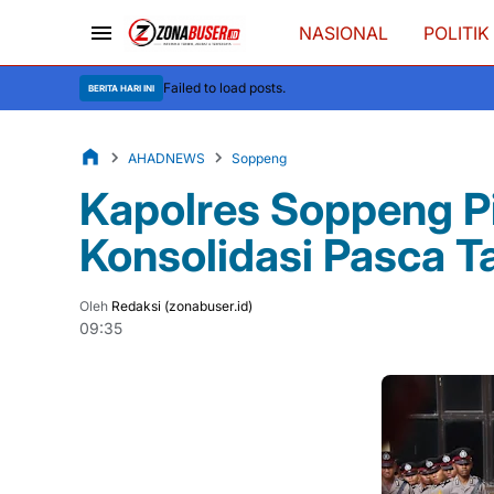
NASIONAL
POLITIK
Failed to load posts.
BERITA HARI INI
AHADNEWS
Soppeng
Kapolres Soppeng P
Konsolidasi Pasca T
Oleh
Redaksi (zonabuser.id)
09:35