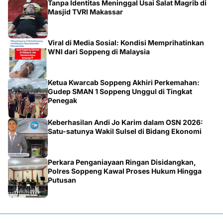
Tanpa Identitas Meninggal Usai Salat Magrib di
Masjid TVRI Makassar
Viral di Media Sosial: Kondisi Memprihatinkan
WNI dari Soppeng di Malaysia
Ketua Kwarcab Soppeng Akhiri Perkemahan:
Gudep SMAN 1 Soppeng Unggul di Tingkat
Penegak
Keberhasilan Andi Jo Karim dalam OSN 2026:
Satu-satunya Wakil Sulsel di Bidang Ekonomi
Perkara Penganiayaan Ringan Disidangkan,
Polres Soppeng Kawal Proses Hukum Hingga
Putusan