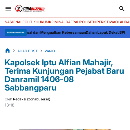
NASIONAL
POLITIK
HUKUM
KRIMINAL
DAERAH
POLISI
TNI
PERISTIWA
OLAHRA
r Mengawal dan Menguatkan Kebersamaan
Dahan Lapuk Dekat BPP Liliriaja S
BERITA HARI INI
AHAD POST
WAJO
Kapolsek Iptu Alfian Mahajir,
Terima Kunjungan Pejabat Baru
Danramil 1406-08
Sabbangparu
Oleh
Redaksi (zonabuser.id)
13:18