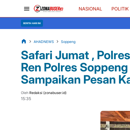
NASIONAL
POLITIK
B
BERITA HARI INI
AHADNEWS
Soppeng
Safari Jumat , Polr
Ren Polres Soppeng
Sampaikan Pesan K
Oleh
Redaksi (zonabuser.id)
15:35