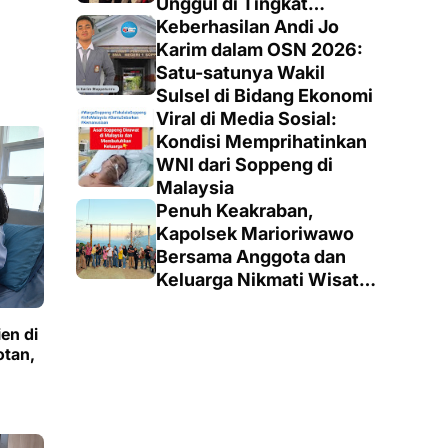
Unggul di Tingkat
Penegak
Keberhasilan Andi Jo
Karim dalam OSN 2026:
Satu-satunya Wakil
Sulsel di Bidang Ekonomi
Viral di Media Sosial:
Kondisi Memprihatinkan
WNI dari Soppeng di
Malaysia
Penuh Keakraban,
Kapolsek Marioriwawo
Bersama Anggota dan
Keluarga Nikmati Wisata
Alam
en di
tan,