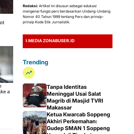
Redaksi:
Artikel ini disusun sebagai edukasi
mengenai fungsi pers berdasarkan Undang-Undang
Nomor 40 Tahun 1999 tentang Pers dan prinsip-
prinsip Kode Etik Jurnalistik.
A MEDIA ZONABUSER.ID
Trending
Tanpa Identitas
Meninggal Usai Salat
Magrib di Masjid TVRI
Makassar
Ketua Kwarcab Soppeng
Akhiri Perkemahan:
Gudep SMAN 1 Soppeng