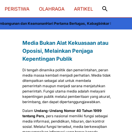
PERISTIWA
OLAHRAGA
ARTIKEL
manan
Hari Pertama Bertugas, Kabagbinkar Biro SDM Polda Sulsel Ajak Perso
Media Bukan Alat Kekuasaan atau
Oposisi, Melainkan Penjaga
Kepentingan Publik
Di tengah dinamika politik dan pemerintahan, peran
media massa kembali menjadi perhatian. Media tidak
ditempatkan sebagai alat untuk membela
pemerintah maupun menjadi sarana menjatuhkan
pemerintah. Fungsi utama media adalah melayani
kepentingan publik melalui pemberitaan yang akurat,
berimbang, dan dapat dipertanggungjawabkan.
Dalam
Undang-Undang Nomor 40 Tahun 1999
tentang Pers
, pers nasional memiliki fungsi sebagai
media informasi, pendidikan, hiburan, dan kontrol
sosial. Melalui fungsi tersebut, media berkewajiban
menyampaikan informasi yang benar kepada