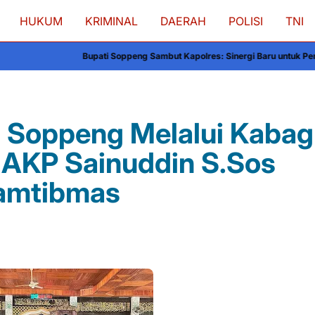
HUKUM
KRIMINAL
DAERAH
POLISI
TNI
upati Soppeng Sambut Kapolres: Sinergi Baru untuk Pembangunan dan Kea
es Soppeng Melalui Kabag
 AKP Sainuddin S.Sos
amtibmas