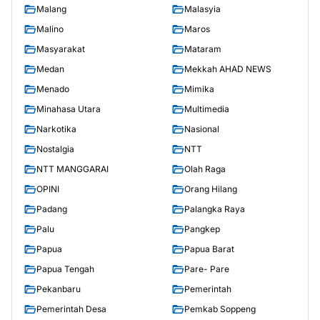
Malang
Malasyia
Malino
Maros
Masyarakat
Mataram
Medan
Mekkah AHAD NEWS
Menado
Mimika
Minahasa Utara
Multimedia
Narkotika
Nasional
Nostalgia
NTT
NTT MANGGARAI
Olah Raga
OPINI
Orang Hilang
Padang
Palangka Raya
Palu
Pangkep
Papua
Papua Barat
Papua Tengah
Pare- Pare
Pekanbaru
Pemerintah
Pemerintah Desa
Pemkab Soppeng