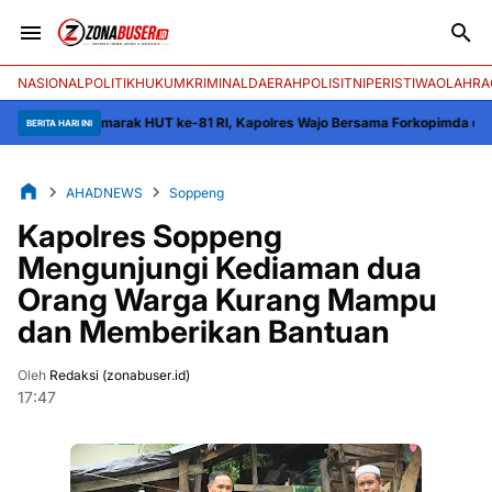
NASIONAL
POLITIK
HUKUM
KRIMINAL
DAERAH
POLISI
TNI
PERISTIWA
OLAHRA
marak HUT ke-81 RI, Kapolres Wajo Bersama Forkopimda dan Masyarakat M
BERITA HARI INI
AHADNEWS
Soppeng
Kapolres Soppeng
Mengunjungi Kediaman dua
Orang Warga Kurang Mampu
dan Memberikan Bantuan
Oleh
Redaksi (zonabuser.id)
17:47