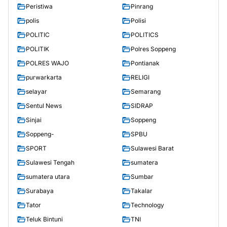
Peristiwa
Pinrang
polis
Polisi
POLITIC
POLITICS
POLITIK
Polres Soppeng
POLRES WAJO
Pontianak
purwarkarta
RELIGI
selayar
Semarang
Sentul News
SIDRAP
Sinjai
Soppeng
Soppeng-
SPBU
SPORT
Sulawesi Barat
Sulawesi Tengah
sumatera
sumatera utara
Sumbar
Surabaya
Takalar
Tator
Technology
Teluk Bintuni
TNI