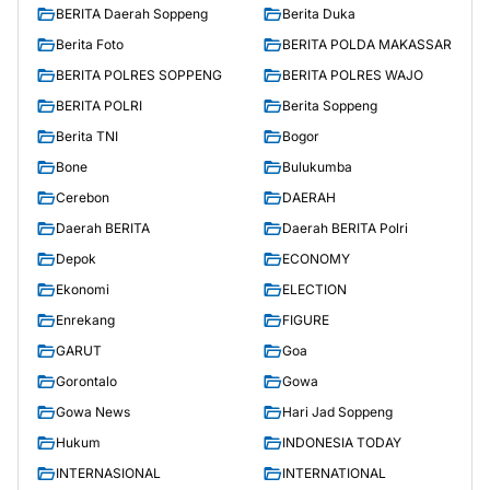
BERITA Daerah Soppeng
Berita Duka
Berita Foto
BERITA POLDA MAKASSAR
BERITA POLRES SOPPENG
BERITA POLRES WAJO
BERITA POLRI
Berita Soppeng
Berita TNI
Bogor
Bone
Bulukumba
Cerebon
DAERAH
Daerah BERITA
Daerah BERITA Polri
Depok
ECONOMY
Ekonomi
ELECTION
Enrekang
FIGURE
GARUT
Goa
Gorontalo
Gowa
Gowa News
Hari Jad Soppeng
Hukum
INDONESIA TODAY
INTERNASIONAL
INTERNATIONAL