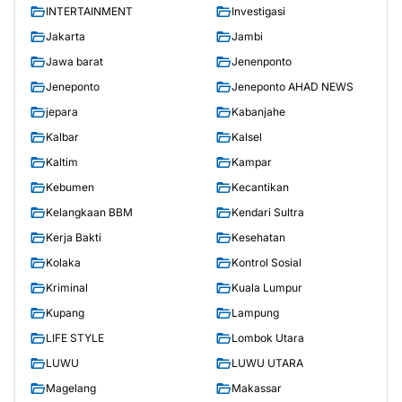
INTERTAINMENT
Investigasi
Jakarta
Jambi
Jawa barat
Jenenponto
Jeneponto
Jeneponto AHAD NEWS
jepara
Kabanjahe
Kalbar
Kalsel
Kaltim
Kampar
Kebumen
Kecantikan
Kelangkaan BBM
Kendari Sultra
Kerja Bakti
Kesehatan
Kolaka
Kontrol Sosial
Kriminal
Kuala Lumpur
Kupang
Lampung
LIFE STYLE
Lombok Utara
LUWU
LUWU UTARA
Magelang
Makassar