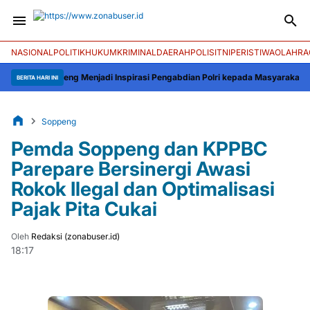
NASIONAL
POLITIK
HUKUM
KRIMINAL
DAERAH
POLISI
TNI
PERISTIWA
OLAHRA
kelleng Menjadi Inspirasi Pengabdian Polri kepada Masyarakat
Bupati Sopp
BERITA HARI INI
Soppeng
Pemda Soppeng dan KPPBC
Parepare Bersinergi Awasi
Rokok Ilegal dan Optimalisasi
Pajak Pita Cukai
Oleh
Redaksi (zonabuser.id)
18:17