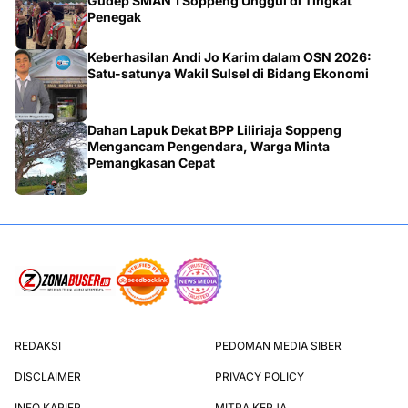
Gudep SMAN 1 Soppeng Unggul di Tingkat
Penegak
Keberhasilan Andi Jo Karim dalam OSN 2026:
Satu-satunya Wakil Sulsel di Bidang Ekonomi
Dahan Lapuk Dekat BPP Liliriaja Soppeng
Mengancam Pengendara, Warga Minta
Pemangkasan Cepat
REDAKSI
PEDOMAN MEDIA SIBER
DISCLAIMER
PRIVACY POLICY
INFO KARIER
MITRA KERJA