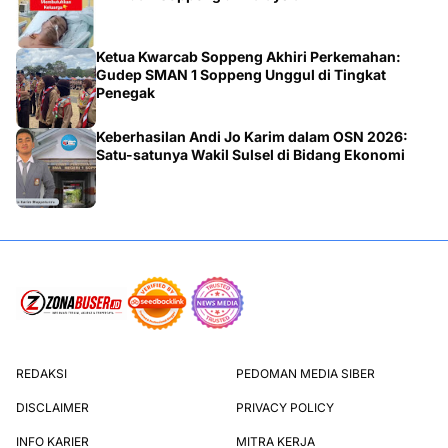
Ketua Kwarcab Soppeng Akhiri Perkemahan:
Gudep SMAN 1 Soppeng Unggul di Tingkat
Penegak
Keberhasilan Andi Jo Karim dalam OSN 2026:
Satu-satunya Wakil Sulsel di Bidang Ekonomi
REDAKSI
PEDOMAN MEDIA SIBER
DISCLAIMER
PRIVACY POLICY
INFO KARIER
MITRA KERJA