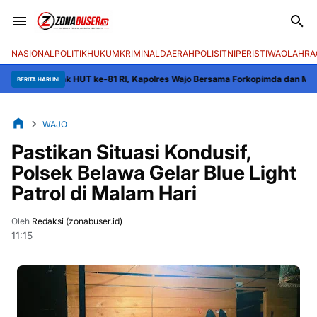
NASIONAL
POLITIK
HUKUM
KRIMINAL
DAERAH
POLISI
TNI
PERISTIWA
OLAHRA
emarak HUT ke-81 RI, Kapolres Wajo Bersama Forkopimda dan Masyarakat 
BERITA HARI INI
WAJO
Pastikan Situasi Kondusif,
Polsek Belawa Gelar Blue Light
Patrol di Malam Hari
Oleh
Redaksi (zonabuser.id)
11:15