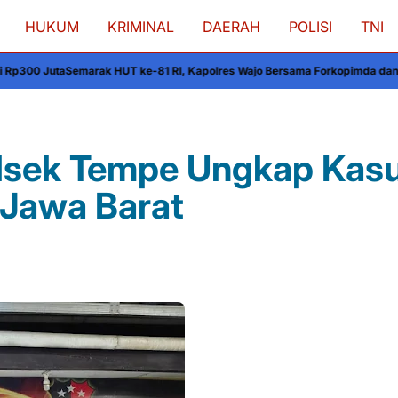
HUKUM
KRIMINAL
DAERAH
POLISI
TNI
UT ke-81 RI, Kapolres Wajo Bersama Forkopimda dan Masyarakat Meriahka
olsek Tempe Ungkap Kas
 Jawa Barat