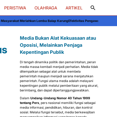
PERISTIWA
OLAHRAGA
ARTIKEL
n Lomba Balap Karung
Efektivitas Pengawasan Polsek Majauleng pada Distrib
Media Bukan Alat Kekuasaan atau
Oposisi, Melainkan Penjaga
us
Kepentingan Publik
Di tengah dinamika politik dan pemerintahan, peran
media massa kembali menjadi perhatian. Media tidak
ditempatkan sebagai alat untuk membela
pemerintah maupun menjadi sarana menjatuhkan
pemerintah. Fungsi utama media adalah melayani
kepentingan publik melalui pemberitaan yang akurat,
berimbang, dan dapat dipertanggungjawabkan.
Dalam
Undang-Undang Nomor 40 Tahun 1999
tentang Pers
, pers nasional memiliki fungsi sebagai
media informasi, pendidikan, hiburan, dan kontrol
sosial. Melalui fungsi tersebut, media berkewajiban
menyampaikan informasi yang benar kepada