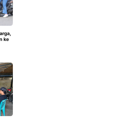
arga,
n ke