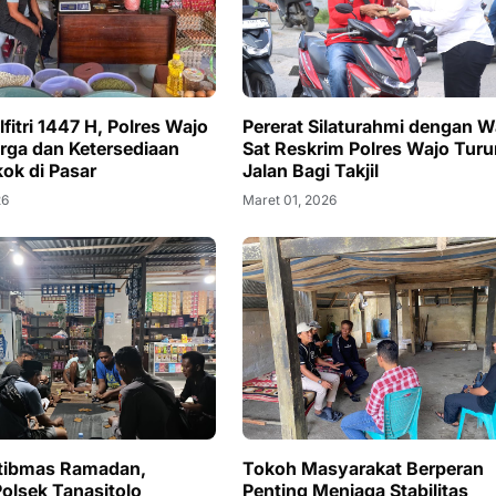
Pererat Silaturahmi dengan W
lfitri 1447 H, Polres Wajo
Sat Reskrim Polres Wajo Turu
rga dan Ketersediaan
Jalan Bagi Takjil
ok di Pasar
Maret 01, 2026
26
tibmas Ramadan,
Tokoh Masyarakat Berperan
Polsek Tanasitolo
Penting Menjaga Stabilitas