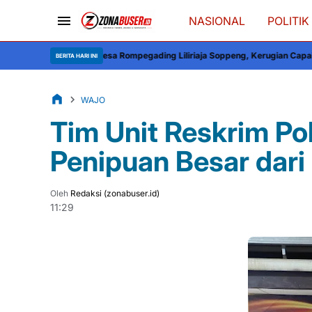
NASIONAL
POLITIK
 Desa Rompegading Liliriaja Soppeng, Kerugian Capai Rp300 Juta
Semarak H
BERITA HARI INI
WAJO
Tim Unit Reskrim P
Penipuan Besar dari
Oleh
Redaksi (zonabuser.id)
11:29