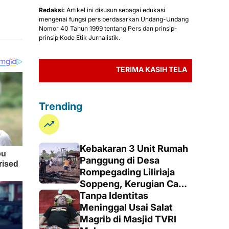
Redaksi:
Artikel ini disusun sebagai edukasi
mengenai fungsi pers berdasarkan Undang-Undang
Nomor 40 Tahun 1999 tentang Pers dan prinsip-
prinsip Kode Etik Jurnalistik.
TERIMA KASIH TELAH MEMBACA BERITA M
Trending
Kebakaran 3 Unit Rumah
Panggung di Desa
Rompegading Liliriaja
Soppeng, Kerugian Capai
Rp300 Juta
Tanpa Identitas
Meninggal Usai Salat
Magrib di Masjid TVRI