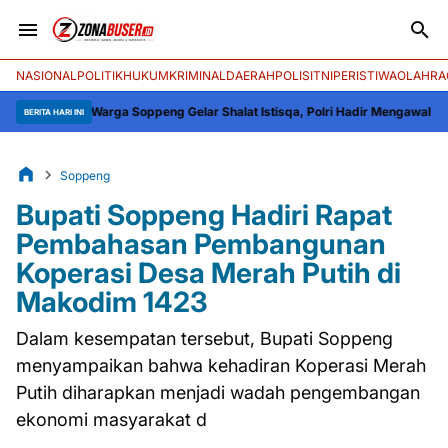
NASIONAL
POLITIK
HUKUM
KRIMINAL
DAERAH
POLISI
TNI
PERISTIWA
OLAHRA
an Warga Soppeng Gelar Shalat Istisqa, Polri Hadir Mengawal dan Mengua
BERITA HARI INI
Soppeng
Bupati Soppeng Hadiri Rapat
Pembahasan Pembangunan
Koperasi Desa Merah Putih di
Makodim 1423
Dalam kesempatan tersebut, Bupati Soppeng
menyampaikan bahwa kehadiran Koperasi Merah
Putih diharapkan menjadi wadah pengembangan
ekonomi masyarakat d