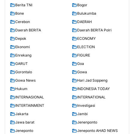
Berita TNI
Bogor
Bone
Bulukumba
Cerebon
DAERAH
Daerah BERITA
Daerah BERITA Polri
Depok
ECONOMY
Ekonomi
ELECTION
Enrekang
FIGURE
GARUT
Goa
Gorontalo
Gowa
Gowa News
Hari Jad Soppeng
Hukum
INDONESIA TODAY
INTERNASIONAL
INTERNATIONAL
INTERTAINMENT
Investigasi
Jakarta
Jambi
Jawa barat
Jenenponto
Jeneponto
Jeneponto AHAD NEWS