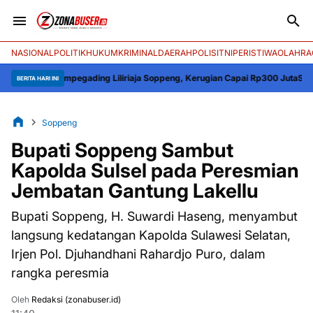
NASIONAL
POLITIK
HUKUM
KRIMINAL
DAERAH
POLISI
TNI
PERISTIWA
OLAHRA
mpegading Liliriaja Soppeng, Kerugian Capai Rp300 Juta
Semarak HUT ke-8
BERITA HARI INI
Soppeng
Bupati Soppeng Sambut
Kapolda Sulsel pada Peresmian
Jembatan Gantung Lakellu
Bupati Soppeng, H. Suwardi Haseng, menyambut
langsung kedatangan Kapolda Sulawesi Selatan,
Irjen Pol. Djuhandhani Rahardjo Puro, dalam
rangka peresmia
Oleh
Redaksi (zonabuser.id)