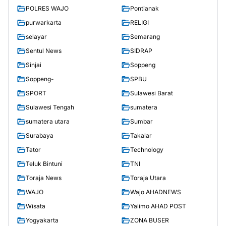
POLRES WAJO
Pontianak
purwarkarta
RELIGI
selayar
Semarang
Sentul News
SIDRAP
Sinjai
Soppeng
Soppeng-
SPBU
SPORT
Sulawesi Barat
Sulawesi Tengah
sumatera
sumatera utara
Sumbar
Surabaya
Takalar
Tator
Technology
Teluk Bintuni
TNI
Toraja News
Toraja Utara
WAJO
Wajo AHADNEWS
Wisata
Yalimo AHAD POST
Yogyakarta
ZONA BUSER