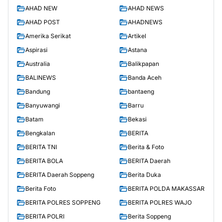
AHAD NEW
AHAD NEWS
AHAD POST
AHADNEWS
Amerika Serikat
Artikel
Aspirasi
Astana
Australia
Balikpapan
BALINEWS
Banda Aceh
Bandung
bantaeng
Banyuwangi
Barru
Batam
Bekasi
Bengkalan
BERITA
BERITA TNI
Berita & Foto
BERITA BOLA
BERITA Daerah
BERITA Daerah Soppeng
Berita Duka
Berita Foto
BERITA POLDA MAKASSAR
BERITA POLRES SOPPENG
BERITA POLRES WAJO
BERITA POLRI
Berita Soppeng