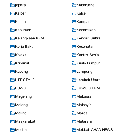
jepara
Kabanjahe
Kalbar
Kalsel
Kaltim
Kampar
Kebumen
Kecantikan
Kelangkaan BBM
Kendari Sultra
Kerja Bakti
Kesehatan
Kolaka
Kontrol Sosial
Kriminal
Kuala Lumpur
Kupang
Lampung
LIFE STYLE
Lombok Utara
LUWU
LUWU UTARA
Magelang
Makassar
Malang
Malasyia
Malino
Maros
Masyarakat
Mataram
Medan
Mekkah AHAD NEWS