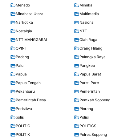
Menado
Mimika
Minahasa Utara
Multimedia
Narkotika
Nasional
Nostalgia
NTT
NTT MANGGARAI
Olah Raga
OPINI
Orang Hilang
Padang
Palangka Raya
Palu
Pangkep
Papua
Papua Barat
Papua Tengah
Pare- Pare
Pekanbaru
Pemerintah
Pemerintah Desa
Pemkab Soppeng
Peristiwa
Pinrang
polis
Polisi
POLITIC
POLITICS
POLITIK
Polres Soppeng