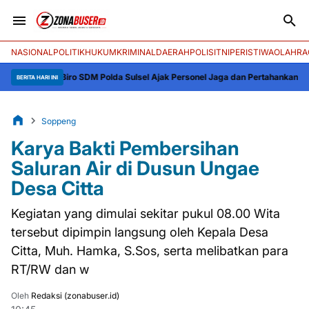
NASIONAL
POLITIK
HUKUM
KRIMINAL
DAERAH
POLISI
TNI
PERISTIWA
OLAHRA
nkar Biro SDM Polda Sulsel Ajak Personel Jaga dan Pertahankan Kebersihan
BERITA HARI INI
Soppeng
Karya Bakti Pembersihan
Saluran Air di Dusun Ungae
Desa Citta
Kegiatan yang dimulai sekitar pukul 08.00 Wita
tersebut dipimpin langsung oleh Kepala Desa
Citta, Muh. Hamka, S.Sos, serta melibatkan para
RT/RW dan w
Oleh
Redaksi (zonabuser.id)