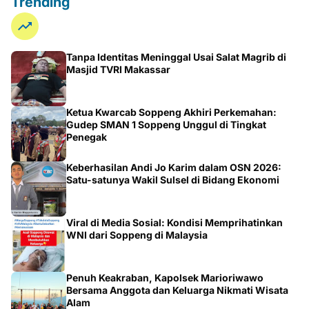
Trending
Tanpa Identitas Meninggal Usai Salat Magrib di
Masjid TVRI Makassar
Ketua Kwarcab Soppeng Akhiri Perkemahan:
Gudep SMAN 1 Soppeng Unggul di Tingkat
Penegak
Keberhasilan Andi Jo Karim dalam OSN 2026:
Satu-satunya Wakil Sulsel di Bidang Ekonomi
Viral di Media Sosial: Kondisi Memprihatinkan
WNI dari Soppeng di Malaysia
Penuh Keakraban, Kapolsek Marioriwawo
Bersama Anggota dan Keluarga Nikmati Wisata
Alam