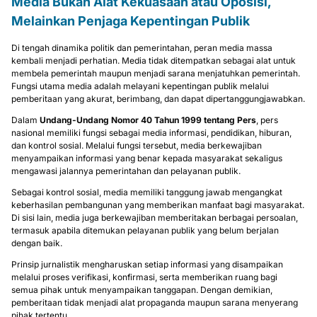
Media Bukan Alat Kekuasaan atau Oposisi,
Melainkan Penjaga Kepentingan Publik
Di tengah dinamika politik dan pemerintahan, peran media massa
kembali menjadi perhatian. Media tidak ditempatkan sebagai alat untuk
membela pemerintah maupun menjadi sarana menjatuhkan pemerintah.
Fungsi utama media adalah melayani kepentingan publik melalui
pemberitaan yang akurat, berimbang, dan dapat dipertanggungjawabkan.
Dalam
Undang-Undang Nomor 40 Tahun 1999 tentang Pers
, pers
nasional memiliki fungsi sebagai media informasi, pendidikan, hiburan,
dan kontrol sosial. Melalui fungsi tersebut, media berkewajiban
menyampaikan informasi yang benar kepada masyarakat sekaligus
mengawasi jalannya pemerintahan dan pelayanan publik.
Sebagai kontrol sosial, media memiliki tanggung jawab mengangkat
keberhasilan pembangunan yang memberikan manfaat bagi masyarakat.
Di sisi lain, media juga berkewajiban memberitakan berbagai persoalan,
termasuk apabila ditemukan pelayanan publik yang belum berjalan
dengan baik.
Prinsip jurnalistik mengharuskan setiap informasi yang disampaikan
melalui proses verifikasi, konfirmasi, serta memberikan ruang bagi
semua pihak untuk menyampaikan tanggapan. Dengan demikian,
pemberitaan tidak menjadi alat propaganda maupun sarana menyerang
pihak tertentu.