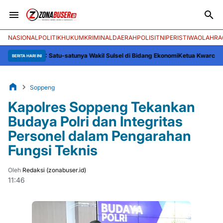
NASIONAL
POLITIK
HUKUM
KRIMINAL
DAERAH
POLISI
TNI
PERISTIWA
OLAHRA
026: Satu-satunya Wakil Sulsel di Bidang Ekonomi
Ketua Kwarcab Soppeng A
BERITA HARI INI
Soppeng
Kapolres Soppeng Tekankan
Budaya Polri dan Integritas
Personel dalam Pengarahan
Fungsi Teknis
Oleh
Redaksi (zonabuser.id)
11:46