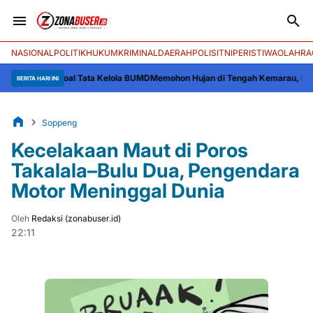
NASIONAL
POLITIK
HUKUM
KRIMINAL
DAERAH
POLISI
TNI
PERISTIWA
OLAHRA
agri soal Tata Kelola BUMD
Memohon Hujan di Tengah Kemarau, Ratusan Warg
BERITA HARI INI
Soppeng
Kecelakaan Maut di Poros
Takalala–Bulu Dua, Pengendara
Motor Meninggal Dunia
Oleh
Redaksi (zonabuser.id)
22:11