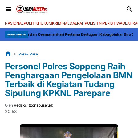
NASIONAL
POLITIK
HUKUM
KRIMINAL
DAERAH
POLISI
TNI
PERISTIWA
OLAHRA
mbangunan dan Keamanan
Hari Pertama Bertugas, Kabagbinkar Biro SDM Polda
BERITA HARI INI
Pare- Pare
Personel Polres Soppeng Raih
Penghargaan Pengelolaan BMN
Terbaik di Kegiatan Tudang
Sipulung KPKNL Parepare
Oleh
Redaksi (zonabuser.id)
20:58