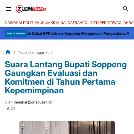
NASIONAL
POLITIK
HUKUM
KRIMINAL
DAERAH
POLISI
TNI
PERISTIWA
OLAHRA
han Lapuk Dekat BPP Liliriaja Soppeng Mengancam Pengendara, Warga Min
BERITA HARI INI
Tidak dikategorikan
Suara Lantang Bupati Soppeng
Gaungkan Evaluasi dan
Komitmen di Tahun Pertama
Kepemimpinan
Oleh
Redaksi (zonabuser.id)
19:21