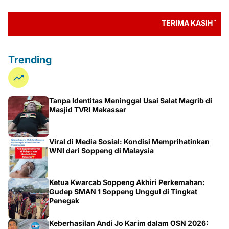
TERIMA KASIH TELAH 
Trending
Tanpa Identitas Meninggal Usai Salat Magrib di
Masjid TVRI Makassar
Viral di Media Sosial: Kondisi Memprihatinkan
WNI dari Soppeng di Malaysia
Ketua Kwarcab Soppeng Akhiri Perkemahan:
Gudep SMAN 1 Soppeng Unggul di Tingkat
Penegak
Keberhasilan Andi Jo Karim dalam OSN 2026: