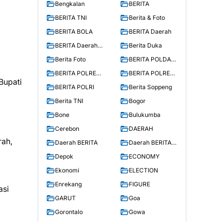
Bengkalan
BERITA
BERITA TNI
Berita & Foto
BERITA BOLA
BERITA Daerah
BERITA Daerah
Berita Duka
Soppeng
Berita Foto
BERITA POLDA
MAKASSAR
BERITA POLRES
BERITA POLRES
Bupati
SOPPENG
WAJO
BERITA POLRI
Berita Soppeng
Berita TNI
Bogor
Bone
Bulukumba
Cerebon
DAERAH
rah,
Daerah BERITA
Daerah BERITA
Polri
Depok
ECONOMY
Ekonomi
ELECTION
Enrekang
FIGURE
asi
GARUT
Goa
Gorontalo
Gowa