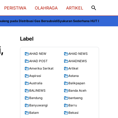
PERISTIWA
OLAHRAGA
ARTIKEL
Bersubsidi
Syukuran Sederhana HUT IWO Nasional ke-14 di Soppeng, Andi Mu
Label
,
AHAD NEW
AHAD NEWS
AHAD POST
AHADNEWS
Amerika Serikat
Artikel
Aspirasi
Astana
Australia
Balikpapan
BALINEWS
Banda Aceh
Bandung
bantaeng
Banyuwangi
Barru
Batam
Bekasi