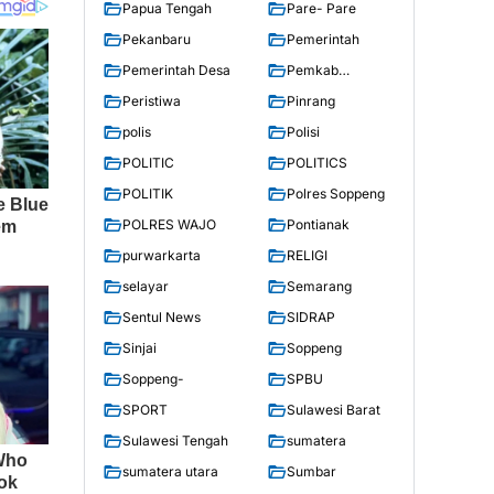
Papua Tengah
Pare- Pare
Pekanbaru
Pemerintah
Pemerintah Desa
Pemkab
Soppeng
Peristiwa
Pinrang
polis
Polisi
POLITIC
POLITICS
POLITIK
Polres Soppeng
POLRES WAJO
Pontianak
purwarkarta
RELIGI
selayar
Semarang
Sentul News
SIDRAP
Sinjai
Soppeng
Soppeng-
SPBU
SPORT
Sulawesi Barat
Sulawesi Tengah
sumatera
sumatera utara
Sumbar