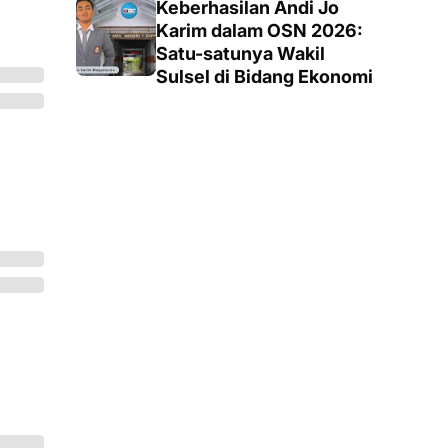
Penegak
Keberhasilan Andi Jo
Karim dalam OSN 2026:
Satu-satunya Wakil
Sulsel di Bidang Ekonomi