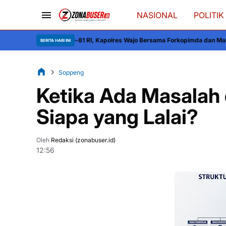
NASIONAL
POLITIK
1 RI, Kapolres Wajo Bersama Forkopimda dan Masyarakat Meriahkan Lomba
BERITA HARI INI
Soppeng
Ketika Ada Masalah 
Siapa yang Lalai?
Oleh
Redaksi (zonabuser.id)
12:56