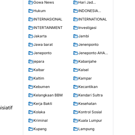
Gowa News
Hari Jad
Soppeng
Hukum
INDONESIA
TODAY
INTERNASIONAL
INTERNATIONAL
INTERTAINMENT
Investigasi
Jakarta
Jambi
Jawa barat
Jenenponto
Jeneponto
Jeneponto AHAD
NEWS
jepara
Kabanjahe
Kalbar
Kalsel
Kaltim
Kampar
Kebumen
Kecantikan
Kelangkaan BBM
Kendari Sultra
Kerja Bakti
Kesehatan
siatif
Kolaka
Kontrol Sosial
Kriminal
Kuala Lumpur
Kupang
Lampung