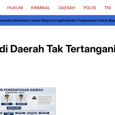
HUKUM
KRIMINAL
DAERAH
POLISI
TNI
 Balap Karung
Efektivitas Pengawasan Polsek Majauleng pada Distribusi Gas 
di Daerah Tak Tertangani