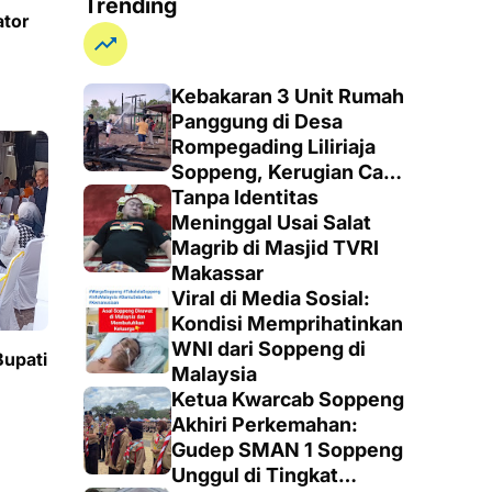
Trending
ator
Kebakaran 3 Unit Rumah
Panggung di Desa
Rompegading Liliriaja
Soppeng, Kerugian Capai
Rp300 Juta
Tanpa Identitas
Meninggal Usai Salat
Magrib di Masjid TVRI
Makassar
Viral di Media Sosial:
Kondisi Memprihatinkan
WNI dari Soppeng di
Bupati
Malaysia
Ketua Kwarcab Soppeng
Akhiri Perkemahan:
Gudep SMAN 1 Soppeng
Unggul di Tingkat