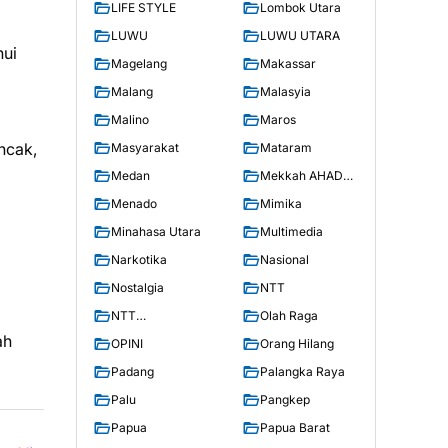
LIFE STYLE
Lombok Utara
LUWU
LUWU UTARA
hui
Magelang
Makassar
Malang
Malasyia
Malino
Maros
ncak,
Masyarakat
Mataram
Medan
Mekkah AHAD
NEWS
Menado
Mimika
Minahasa Utara
Multimedia
Narkotika
Nasional
Nostalgia
NTT
NTT
Olah Raga
MANGGARAI
ah
OPINI
Orang Hilang
Padang
Palangka Raya
Palu
Pangkep
Papua
Papua Barat