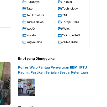
Surabaya
Takalar
Tator
Technology
Teluk Bintuni
TNI
Toraja News
Toraja Utara
WAJO
Wajo
AHADNEWS
Wisata
Yalimo AHAD
POST
Yogyakarta
ZONA BUSER
Entri yang Diunggulkan
Polres Wajo Pantau Penyaluran BBM, IPTU
Kaomi: Pastikan Berjalan Sesuai Ketentuan