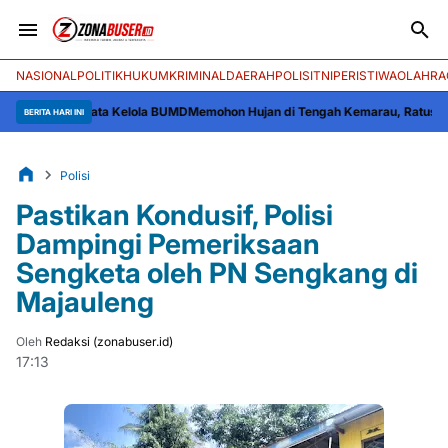
NASIONAL
POLITIK
HUKUM
KRIMINAL
DAERAH
POLISI
TNI
PERISTIWA
OLAHRA
oal Tata Kelola BUMD
Memohon Hujan di Tengah Kemarau, Ratusan Warga Sop
BERITA HARI INI
Polisi
Pastikan Kondusif, Polisi
Dampingi Pemeriksaan
Sengketa oleh PN Sengkang di
Majauleng
Oleh
Redaksi (zonabuser.id)
17:13