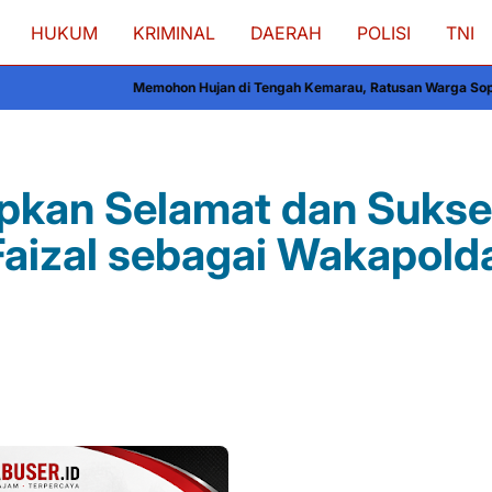
HUKUM
KRIMINAL
DAERAH
POLISI
TNI
mohon Hujan di Tengah Kemarau, Ratusan Warga Soppeng Gelar Shalat Isti
kan Selamat dan Sukse
 Faizal sebagai Wakapold