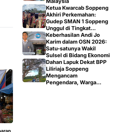
Malaysia
Ketua Kwarcab Soppeng
Akhiri Perkemahan:
Gudep SMAN 1 Soppeng
Unggul di Tingkat
Penegak
Keberhasilan Andi Jo
Karim dalam OSN 2026:
Satu-satunya Wakil
Sulsel di Bidang Ekonomi
Dahan Lapuk Dekat BPP
Liliriaja Soppeng
Mengancam
Pengendara, Warga
Minta Pemangkasan
Cepat
baran,