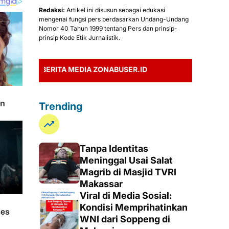
Redaksi:
Artikel ini disusun sebagai edukasi
mengenai fungsi pers berdasarkan Undang-Undang
Nomor 40 Tahun 1999 tentang Pers dan prinsip-
prinsip Kode Etik Jurnalistik.
BERITA MEDIA ZONABUSER.ID
Trending
Tanpa Identitas
Meninggal Usai Salat
Magrib di Masjid TVRI
Makassar
Viral di Media Sosial:
Kondisi Memprihatinkan
WNI dari Soppeng di