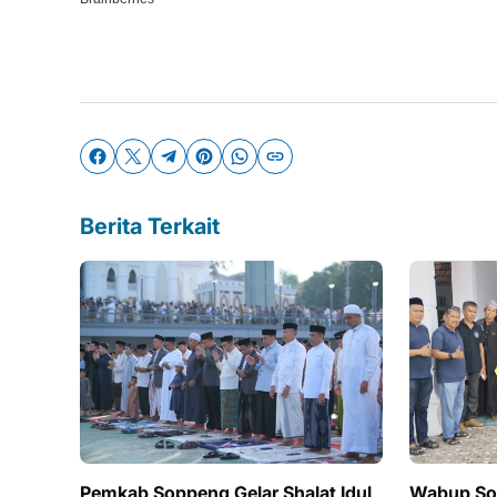
Berita Terkait
Pemkab Soppeng Gelar Shalat Idul
Wabup Sop