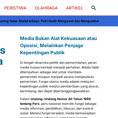
PERISTIWA
OLAHRAGA
ARTIKEL
sqa, Polri Hadir Mengawal dan Menguatkan Kebersamaan
Dahan Lapuk Dekat 
Media Bukan Alat Kekuasaan atau
Oposisi, Melainkan Penjaga
s
Kepentingan Publik
a
Di tengah dinamika politik dan pemerintahan, peran
media massa kembali menjadi perhatian. Media tidak
ditempatkan sebagai alat untuk membela
pemerintah maupun menjadi sarana menjatuhkan
pemerintah. Fungsi utama media adalah melayani
kepentingan publik melalui pemberitaan yang akurat,
berimbang, dan dapat dipertanggungjawabkan.
Dalam
Undang-Undang Nomor 40 Tahun 1999
tentang Pers
, pers nasional memiliki fungsi sebagai
media informasi, pendidikan, hiburan, dan kontrol
sosial. Melalui fungsi tersebut, media berkewajiban
menyampaikan informasi yang benar kepada