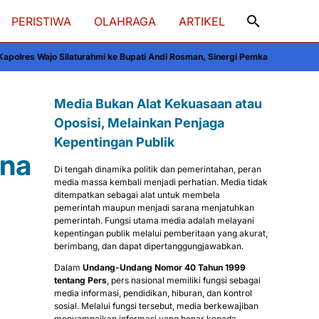
PERISTIWA
OLAHRAGA
ARTIKEL
ahmi ke Bupati Andi Rosman, Sinergi Pemkab-Polres Diperkuat
Prof. Juanda 
Media Bukan Alat Kekuasaan atau
Oposisi, Melainkan Penjaga
Kepentingan Publik
ana
Di tengah dinamika politik dan pemerintahan, peran
media massa kembali menjadi perhatian. Media tidak
ditempatkan sebagai alat untuk membela
pemerintah maupun menjadi sarana menjatuhkan
pemerintah. Fungsi utama media adalah melayani
kepentingan publik melalui pemberitaan yang akurat,
berimbang, dan dapat dipertanggungjawabkan.
Dalam
Undang-Undang Nomor 40 Tahun 1999
tentang Pers
, pers nasional memiliki fungsi sebagai
media informasi, pendidikan, hiburan, dan kontrol
sosial. Melalui fungsi tersebut, media berkewajiban
menyampaikan informasi yang benar kepada