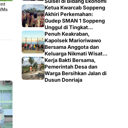
Sulsel di Bidang Ekonomi
Ketua Kwarcab Soppeng
Akhiri Perkemahan:
Gudep SMAN 1 Soppeng
Unggul di Tingkat
Penegak
Penuh Keakraban,
Kapolsek Marioriwawo
Bersama Anggota dan
Keluarga Nikmati Wisata
Alam
Kerja Bakti Bersama,
Pemerintah Desa dan
Warga Bersihkan Jalan di
Dusun Donriaja