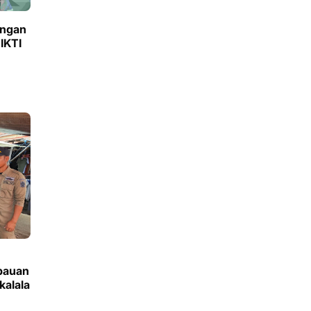
ungan
IKTI
bauan
kalala