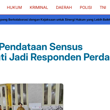
HUKUM
KRIMINAL
DAERAH
POLISI
TNI
engan Kejaksaan untuk Sinergi Hukum yang Lebih Baik
Kapolres Wajo Silatur
 Pendataan Sensus
ti Jadi Responden Perd