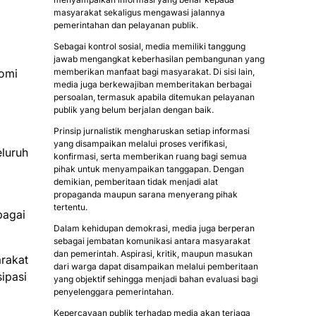
masyarakat sekaligus mengawasi jalannya
pemerintahan dan pelayanan publik.
Sebagai kontrol sosial, media memiliki tanggung
jawab mengangkat keberhasilan pembangunan yang
nomi
memberikan manfaat bagi masyarakat. Di sisi lain,
media juga berkewajiban memberitakan berbagai
persoalan, termasuk apabila ditemukan pelayanan
publik yang belum berjalan dengan baik.
Prinsip jurnalistik mengharuskan setiap informasi
yang disampaikan melalui proses verifikasi,
luruh
konfirmasi, serta memberikan ruang bagi semua
pihak untuk menyampaikan tanggapan. Dengan
demikian, pemberitaan tidak menjadi alat
propaganda maupun sarana menyerang pihak
tertentu.
bagai
Dalam kehidupan demokrasi, media juga berperan
sebagai jembatan komunikasi antara masyarakat
dan pemerintah. Aspirasi, kritik, maupun masukan
rakat
dari warga dapat disampaikan melalui pemberitaan
ipasi
yang objektif sehingga menjadi bahan evaluasi bagi
penyelenggara pemerintahan.
Kepercayaan publik terhadap media akan terjaga