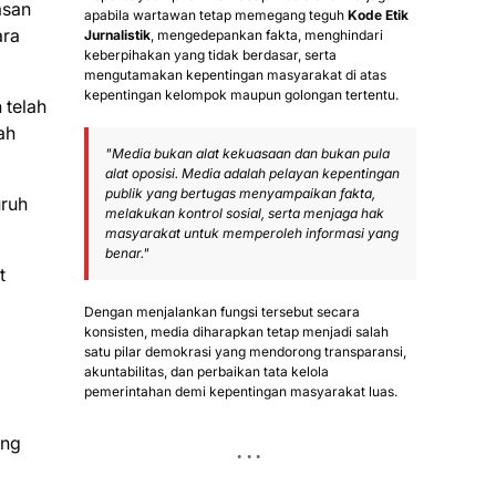
asan
apabila wartawan tetap memegang teguh
Kode Etik
ara
Jurnalistik
, mengedepankan fakta, menghindari
keberpihakan yang tidak berdasar, serta
mengutamakan kepentingan masyarakat di atas
kepentingan kelompok maupun golongan tertentu.
telah
ah
"Media bukan alat kekuasaan dan bukan pula
alat oposisi. Media adalah pelayan kepentingan
publik yang bertugas menyampaikan fakta,
uruh
melakukan kontrol sosial, serta menjaga hak
masyarakat untuk memperoleh informasi yang
benar."
t
Dengan menjalankan fungsi tersebut secara
konsisten, media diharapkan tetap menjadi salah
satu pilar demokrasi yang mendorong transparansi,
akuntabilitas, dan perbaikan tata kelola
pemerintahan demi kepentingan masyarakat luas.
ang