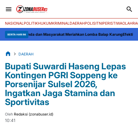
NASIONAL
POLITIK
HUKUM
KRIMINAL
DAERAH
POLISI
TNI
PERISTIWA
OLAHRA
opimda dan Masyarakat Meriahkan Lomba Balap Karung
Efektivitas Pengawas
BERITA HARI INI
DAERAH
Bupati Suwardi Haseng Lepas
Kontingen PGRI Soppeng ke
Porsenijar Sulsel 2026,
Ingatkan Jaga Stamina dan
Sportivitas
Oleh
Redaksi (zonabuser.id)
10:41