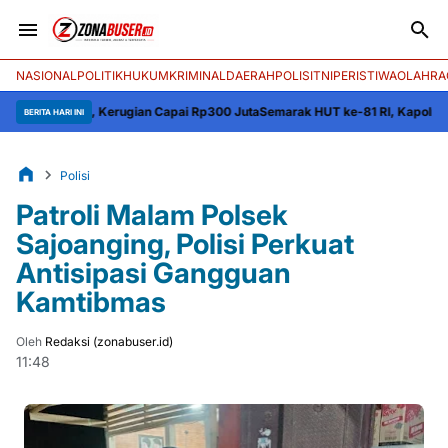
NASIONAL
POLITIK
HUKUM
KRIMINAL
DAERAH
POLISI
TNI
PERISTIWA
OLAHRA
eng, Kerugian Capai Rp300 Juta
Semarak HUT ke-81 RI, Kapolres Wajo Ber
BERITA HARI INI
Polisi
Patroli Malam Polsek
Sajoanging, Polisi Perkuat
Antisipasi Gangguan
Kamtibmas
Oleh
Redaksi (zonabuser.id)
11:48