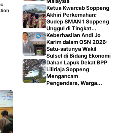
Malaysia
Ketua Kwarcab Soppeng
Akhiri Perkemahan:
Gudep SMAN 1 Soppeng
Unggul di Tingkat
Penegak
Keberhasilan Andi Jo
Karim dalam OSN 2026:
Satu-satunya Wakil
Sulsel di Bidang Ekonomi
Dahan Lapuk Dekat BPP
Liliriaja Soppeng
Mengancam
Pengendara, Warga
Minta Pemangkasan
Cepat