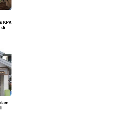
as KPK
 di
alam
il