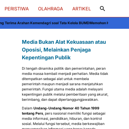
PERISTIWA
OLAHRAGA
ARTIKEL
ndagri soal Tata Kelola BUMD
Memohon Hujan di Tengah Kemarau, Ratusan W
Media Bukan Alat Kekuasaan atau
Oposisi, Melainkan Penjaga
Kepentingan Publik
Di tengah dinamika politik dan pemerintahan, peran
media massa kembali menjadi perhatian. Media tidak
ditempatkan sebagai alat untuk membela
pemerintah maupun menjadi sarana menjatuhkan
pemerintah. Fungsi utama media adalah melayani
kepentingan publik melalui pemberitaan yang akurat,
berimbang, dan dapat dipertanggungjawabkan.
Dalam
Undang-Undang Nomor 40 Tahun 1999
tentang Pers
, pers nasional memiliki fungsi sebagai
media informasi, pendidikan, hiburan, dan kontrol
sosial. Melalui fungsi tersebut, media berkewajiban
menyampaikan informasi yang benar kepada