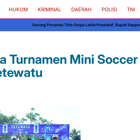
HUKUM
KRIMINAL
DAERAH
POLISI
TNI
g Perumda Tirta Ompo Lebih Produktif, Bupati Soppeng Terima Arahan Keme
a Turnamen Mini Soccer
Tetewatu