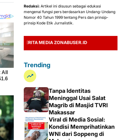
Redaksi:
Artikel ini disusun sebagai edukasi
mengenai fungsi pers berdasarkan Undang-Undang
Nomor 40 Tahun 1999 tentang Pers dan prinsip-
prinsip Kode Etik Jurnalistik.
ERITA MEDIA ZONABUSER.ID
Trending
Tanpa Identitas
Meninggal Usai Salat
Magrib di Masjid TVRI
Makassar
Viral di Media Sosial:
Kondisi Memprihatinkan
WNI dari Soppeng di