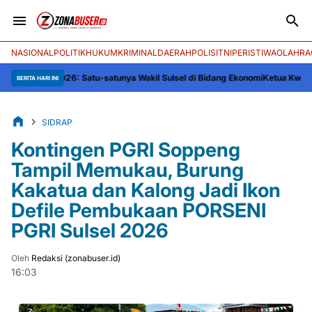
NASIONAL
POLITIK
HUKUM
KRIMINAL
DAERAH
POLISI
TNI
PERISTIWA
OLAHRA
N 2026: Satu-satunya Wakil Sulsel di Bidang Ekonomi
Ketua Kwarcab Soppen
BERITA HARI INI
SIDRAP
Kontingen PGRI Soppeng
Tampil Memukau, Burung
Kakatua dan Kalong Jadi Ikon
Defile Pembukaan PORSENI
PGRI Sulsel 2026
Oleh
Redaksi (zonabuser.id)
16:03