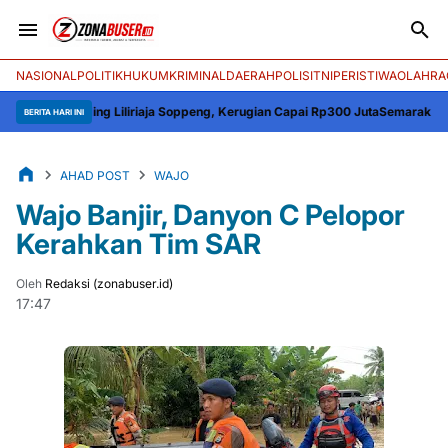
NASIONAL
POLITIK
HUKUM
KRIMINAL
DAERAH
POLISI
TNI
PERISTIWA
OLAHRA
ing Liliriaja Soppeng, Kerugian Capai Rp300 Juta
Semarak HUT ke-81 RI, 
BERITA HARI INI
AHAD POST
WAJO
Wajo Banjir, Danyon C Pelopor
Kerahkan Tim SAR
Oleh
Redaksi (zonabuser.id)
17:47