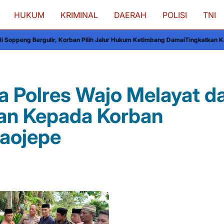
HUKUM
KRIMINAL
DAERAH
POLISI
TNI
rban Pilih Jalur Hukum Ketimbang Damai
Tingkatkan Kamtibmas Soppeng, Kap
ra Polres Wajo Melayat d
an Kepada Korban
Paojepe