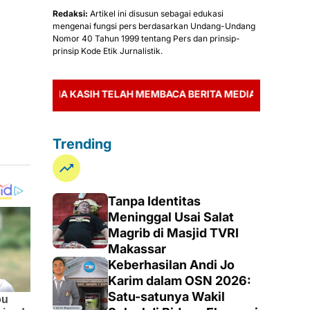
Redaksi:
Artikel ini disusun sebagai edukasi
mengenai fungsi pers berdasarkan Undang-Undang
Nomor 40 Tahun 1999 tentang Pers dan prinsip-
prinsip Kode Etik Jurnalistik.
A KASIH TELAH MEMBACA BERITA MEDIA ZONABUSER.ID
Trending
Tanpa Identitas
Meninggal Usai Salat
Magrib di Masjid TVRI
Makassar
Keberhasilan Andi Jo
Karim dalam OSN 2026:
Satu-satunya Wakil