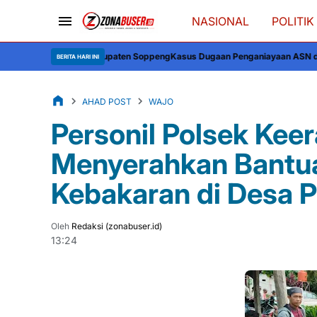
NASIONAL
POLITIK
 Kabupaten Soppeng
Kasus Dugaan Penganiayaan ASN di Soppeng Bergulir, Ko
BERITA HARI INI
AHAD POST
WAJO
Personil Polsek Kee
Menyerahkan Bantu
Kebakaran di Desa 
Oleh
Redaksi (zonabuser.id)
13:24