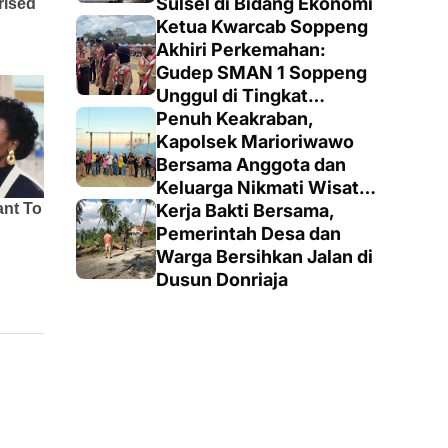
Sulsel di Bidang Ekonomi
Ketua Kwarcab Soppeng
Akhiri Perkemahan:
Gudep SMAN 1 Soppeng
Unggul di Tingkat
Penegak
Penuh Keakraban,
Kapolsek Marioriwawo
Bersama Anggota dan
Keluarga Nikmati Wisata
Alam
Kerja Bakti Bersama,
Pemerintah Desa dan
Warga Bersihkan Jalan di
Dusun Donriaja