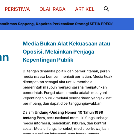
PERISTIWA
OLAHRAGA
ARTIKEL
olres Perkenalkan Strategi SETIA PRESISI
Kapolres Soppeng Berkolaborasi 
Media Bukan Alat Kekuasaan atau
Oposisi, Melainkan Penjaga
an
Kepentingan Publik
Di tengah dinamika politik dan pemerintahan, peran
media massa kembali menjadi perhatian. Media tidak
ditempatkan sebagai alat untuk membela
pemerintah maupun menjadi sarana menjatuhkan
pemerintah. Fungsi utama media adalah melayani
kepentingan publik melalui pemberitaan yang akurat,
berimbang, dan dapat dipertanggungjawabkan.
Dalam
Undang-Undang Nomor 40 Tahun 1999
tentang Pers
, pers nasional memiliki fungsi sebagai
media informasi, pendidikan, hiburan, dan kontrol
sosial. Melalui fungsi tersebut, media berkewajiban
menyampaikan informasi yang benar kepada