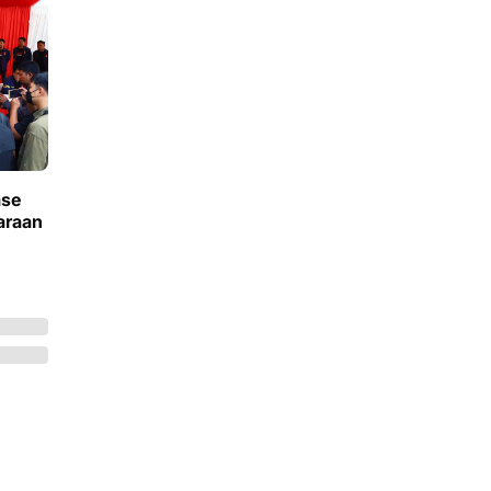
ase
araan