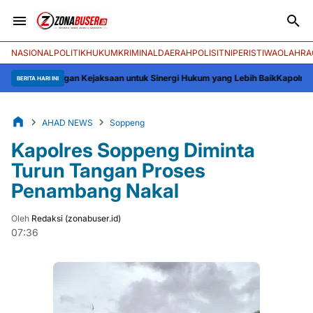
NASIONAL
POLITIK
HUKUM
KRIMINAL
DAERAH
POLISI
TNI
PERISTIWA
OLAHRA
i dengan Kejaksaan untuk Sinergi Hukum yang Lebih Baik
Kapolres Wajo Sila
BERITA HARI INI
AHAD NEWS
Soppeng
Kapolres Soppeng Diminta
Turun Tangan Proses
Penambang Nakal
Oleh
Redaksi (zonabuser.id)
07:36