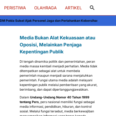
PERISTIWA
OLAHRAGA
ARTIKEL
ak Personel Jaga dan Pertahankan Kebersihan
Viral di Media Sosial: Kondisi 
Media Bukan Alat Kekuasaan atau
Oposisi, Melainkan Penjaga
Kepentingan Publik
Di tengah dinamika politik dan pemerintahan, peran
media massa kembali menjadi perhatian. Media tidak
ditempatkan sebagai alat untuk membela
pemerintah maupun menjadi sarana menjatuhkan
pemerintah. Fungsi utama media adalah melayani
kepentingan publik melalui pemberitaan yang akurat,
berimbang, dan dapat dipertanggungjawabkan.
Dalam
Undang-Undang Nomor 40 Tahun 1999
tentang Pers
, pers nasional memiliki fungsi sebagai
media informasi, pendidikan, hiburan, dan kontrol
sosial. Melalui fungsi tersebut, media berkewajiban
menyampaikan informasi yang benar kepada