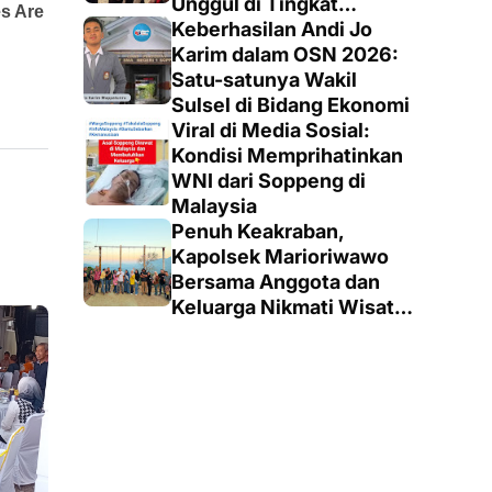
Unggul di Tingkat
Penegak
Keberhasilan Andi Jo
Karim dalam OSN 2026:
Satu-satunya Wakil
Sulsel di Bidang Ekonomi
Viral di Media Sosial:
Kondisi Memprihatinkan
WNI dari Soppeng di
Malaysia
Penuh Keakraban,
Kapolsek Marioriwawo
Bersama Anggota dan
Keluarga Nikmati Wisata
Alam