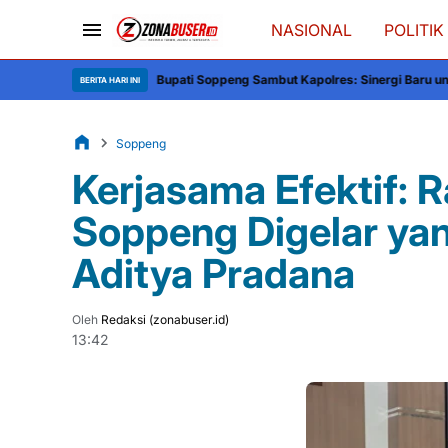
NASIONAL
POLITIK
Bupati Soppeng Sambut Kapolres: Sinergi Baru untuk Pembangunan 
BERITA HARI INI
Soppeng
Kerjasama Efektif: R
Soppeng Digelar ya
Aditya Pradana
Oleh
Redaksi (zonabuser.id)
13:42