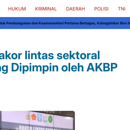
HUKUM
KRIMINAL
DAERAH
POLISI
TNI
dan Keamanan
Hari Pertama Bertugas, Kabagbinkar Biro SDM Polda Sulsel Aj
akor lintas sektoral
ng Dipimpin oleh AKBP