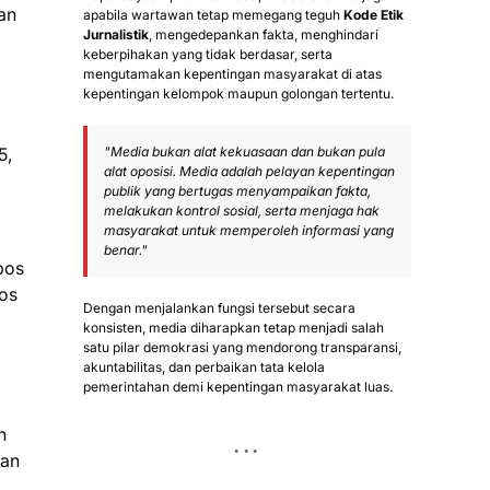
an
apabila wartawan tetap memegang teguh
Kode Etik
Jurnalistik
, mengedepankan fakta, menghindari
keberpihakan yang tidak berdasar, serta
mengutamakan kepentingan masyarakat di atas
kepentingan kelompok maupun golongan tertentu.
5,
"Media bukan alat kekuasaan dan bukan pula
alat oposisi. Media adalah pelayan kepentingan
publik yang bertugas menyampaikan fakta,
melakukan kontrol sosial, serta menjaga hak
masyarakat untuk memperoleh informasi yang
benar."
pos
os
Dengan menjalankan fungsi tersebut secara
konsisten, media diharapkan tetap menjadi salah
satu pilar demokrasi yang mendorong transparansi,
akuntabilitas, dan perbaikan tata kelola
pemerintahan demi kepentingan masyarakat luas.
n
dan