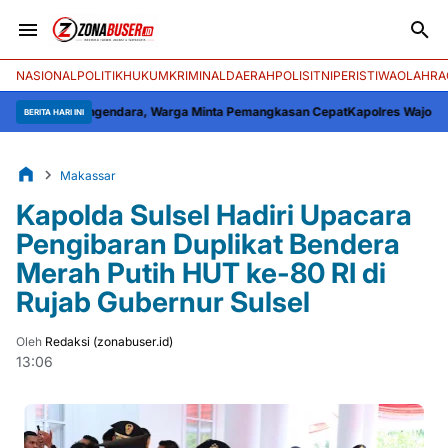
NASIONAL
POLITIK
HUKUM
KRIMINAL
DAERAH
POLISI
TNI
PERISTIWA
OLAHRA
m Pengendara, Warga Minta Pemangkasan Cepat
Kapolres Wajo: Semangat La
BERITA HARI INI
Makassar
Kapolda Sulsel Hadiri Upacara
Pengibaran Duplikat Bendera
Merah Putih HUT ke-80 RI di
Rujab Gubernur Sulsel
Oleh
Redaksi (zonabuser.id)
13:06