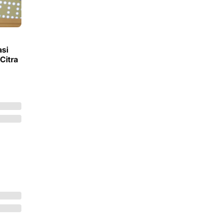
asi
Citra