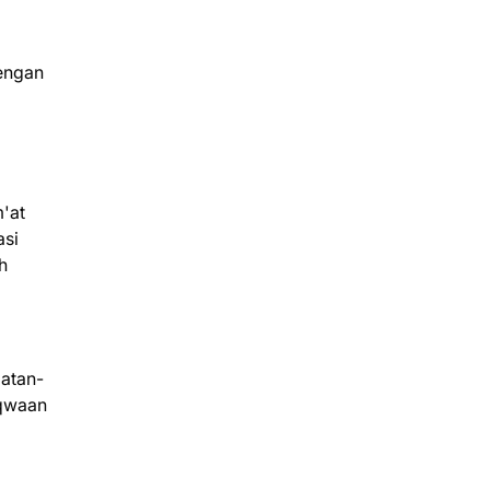
dengan
'at
asi
h
iatan-
aqwaan