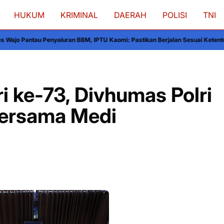
HUKUM
KRIMINAL
DAERAH
POLISI
TNI
n BBM, IPTU Kaomi: Pastikan Berjalan Sesuai Ketentuan
Kebakaran 3 Unit Rum
i ke-73, Divhumas Polri
bersama Medi