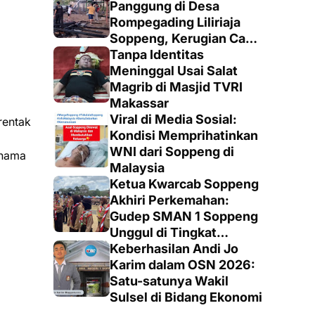
Panggung di Desa
Rompegading Liliriaja
Soppeng, Kerugian Capai
Rp300 Juta
Tanpa Identitas
Meninggal Usai Salat
Magrib di Masjid TVRI
Makassar
Viral di Media Sosial:
rentak
Kondisi Memprihatinkan
WNI dari Soppeng di
 nama
Malaysia
Ketua Kwarcab Soppeng
Akhiri Perkemahan:
Gudep SMAN 1 Soppeng
Unggul di Tingkat
Penegak
Keberhasilan Andi Jo
Karim dalam OSN 2026:
Satu-satunya Wakil
Sulsel di Bidang Ekonomi