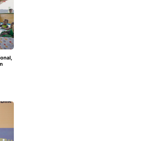
ional,
an