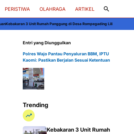
PERISTIWA
OLAHRAGA
ARTIKEL
ah Panggung di Desa Rompegading Liliriaja Soppeng, Kerugian Capai Rp30
Entri yang Diunggulkan
Polres Wajo Pantau Penyaluran BBM, IPTU
Kaomi: Pastikan Berjalan Sesuai Ketentuan
Trending
Kebakaran 3 Unit Rumah