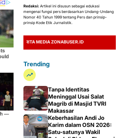
Redaksi:
Artikel ini disusun sebagai edukasi
mengenai fungsi pers berdasarkan Undang-Undang
Nomor 40 Tahun 1999 tentang Pers dan prinsip-
prinsip Kode Etik Jurnalistik.
ERITA MEDIA ZONABUSER.ID
Trending
Tanpa Identitas
Meninggal Usai Salat
Magrib di Masjid TVRI
Makassar
Keberhasilan Andi Jo
Karim dalam OSN 2026:
Satu-satunya Wakil