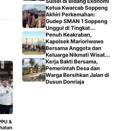
Sulsel di Bidang Ekonomi
Ketua Kwarcab Soppeng
Akhiri Perkemahan:
Gudep SMAN 1 Soppeng
Unggul di Tingkat
Penegak
Penuh Keakraban,
Kapolsek Marioriwawo
Bersama Anggota dan
Keluarga Nikmati Wisata
Alam
Kerja Bakti Bersama,
Pemerintah Desa dan
Warga Bersihkan Jalan di
Dusun Donriaja
PPU &
hatan