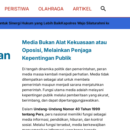
PERISTIWA
OLAHRAGA
ARTIKEL
 yang Lebih Baik
Kapolres Wajo Silaturahmi ke Bupati Andi Rosman, Sinergi 
Media Bukan Alat Kekuasaan atau
Oposisi, Melainkan Penjaga
an
Kepentingan Publik
Di tengah dinamika politik dan pemerintahan, peran
media massa kembali menjadi perhatian. Media tidak
ditempatkan sebagai alat untuk membela
pemerintah maupun menjadi sarana menjatuhkan
pemerintah. Fungsi utama media adalah melayani
kepentingan publik melalui pemberitaan yang akurat,
berimbang, dan dapat dipertanggungjawabkan.
Dalam
Undang-Undang Nomor 40 Tahun 1999
tentang Pers
, pers nasional memiliki fungsi sebagai
media informasi, pendidikan, hiburan, dan kontrol
sosial. Melalui fungsi tersebut, media berkewajiban
menyampaikan informasi yang benar kepada