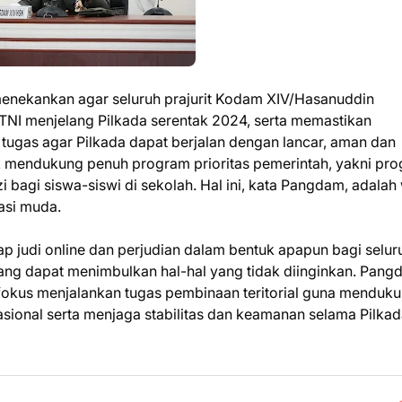
nekankan agar seluruh prajurit Kodam XIV/Hasanuddin
TNI menjelang Pilkada serentak 2024, serta memastikan
 tugas agar Pilkada dapat berjalan dengan lancar, aman dan
k mendukung penuh program prioritas pemerintah, yakni pr
bagi siswa-siswi di sekolah. Hal ini, kata Pangdam, adalah
asi muda.
 judi online dan perjudian dalam bentuk apapun bagi selur
 yang dapat menimbulkan hal-hal yang tidak diinginkan. Pan
fokus menjalankan tugas pembinaan teritorial guna menduk
onal serta menjaga stabilitas dan keamanan selama Pilkad