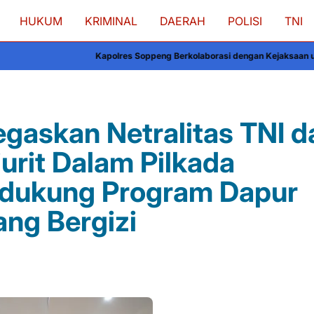
HUKUM
KRIMINAL
DAERAH
POLISI
TNI
Kapolres Soppeng Berkolaborasi dengan Kejaksaan untuk Sinergi Hukum
gaskan Netralitas TNI d
urit Dalam Pilkada
ndukung Program Dapur
ng Bergizi