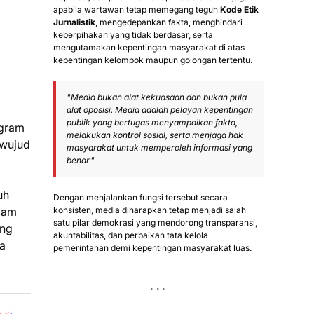
apabila wartawan tetap memegang teguh
Kode Etik
Jurnalistik
, mengedepankan fakta, menghindari
keberpihakan yang tidak berdasar, serta
mengutamakan kepentingan masyarakat di atas
kepentingan kelompok maupun golongan tertentu.
"Media bukan alat kekuasaan dan bukan pula
alat oposisi. Media adalah pelayan kepentingan
publik yang bertugas menyampaikan fakta,
ogram
melakukan kontrol sosial, serta menjaga hak
 wujud
masyarakat untuk memperoleh informasi yang
benar."
uh
Dengan menjalankan fungsi tersebut secara
gdam
konsisten, media diharapkan tetap menjadi salah
satu pilar demokrasi yang mendorong transparansi,
ung
akuntabilitas, dan perbaikan tata kelola
a
pemerintahan demi kepentingan masyarakat luas.