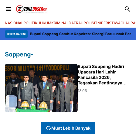
NASIONAL
POLITIK
HUKUM
KRIMINAL
DAERAH
POLISI
TNI
PERISTIWA
OLAHRA
Bupati Soppeng Sambut Kapolres: Sinergi Baru untuk Pemba
BERITA HARI INI
Soppeng-
SOPPENG-
Bupati Soppeng Hadiri
Upacara Hari Lahir
Pancasila 2026,
Tegaskan Pentingnya
Persatuan Bangsa
13:05
Muat Lebih Banyak